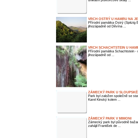
unikátní pískovcové skály ...
VRCH OSTRÝ U HAMRU NA J
Přírodní památka Ostrý (Spitzig 
jihozápadně od Děvína ...
VRCH SCHACHTSTEIN U HAM
Přírodní památka Schachtstein - 
jihozápadně od ...
ZÁMECKÝ PARK U SLOUPSK
Park byl založen společně se st
Karel Kinský kolem ...
ZÁMECKÝ PARK V MIMONI
Zámecký park byl původně bažant
zahájil František de ...