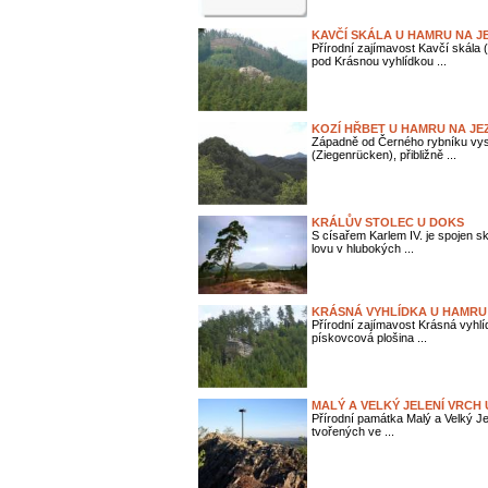
KAVČÍ SKÁLA U HAMRU NA J
Přírodní zajímavost Kavčí skála 
pod Krásnou vyhlídkou ...
KOZÍ HŘBET U HAMRU NA JE
Západně od Černého rybníku vys
(Ziegenrücken), přibližně ...
KRÁLŮV STOLEC U DOKS
S císařem Karlem IV. je spojen sk
lovu v hlubokých ...
KRÁSNÁ VYHLÍDKA U HAMRU
Přírodní zajímavost Krásná vyhlí
pískovcová plošina ...
MALÝ A VELKÝ JELENÍ VRCH
Přírodní památka Malý a Velký Je
tvořených ve ...