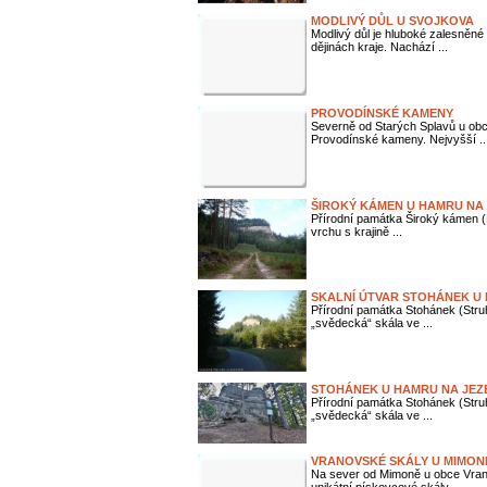
MODLIVÝ DŮL U SVOJKOVA
Modlivý důl je hluboké zalesněné
dějinách kraje. Nachází ...
PROVODÍNSKÉ KAMENY
Severně od Starých Splavů u ob
Provodínské kameny. Nejvyšší ..
ŠIROKÝ KÁMEN U HAMRU NA
Přírodní památka Široký kámen (
vrchu s krajině ...
SKALNÍ ÚTVAR STOHÁNEK U
Přírodní památka Stohánek (Struh
„svědecká“ skála ve ...
STOHÁNEK U HAMRU NA JEZ
Přírodní památka Stohánek (Struh
„svědecká“ skála ve ...
VRANOVSKÉ SKÁLY U MIMON
Na sever od Mimoně u obce Vran