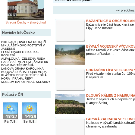
Třídění seznamu podle:
<< předchoz
BAŽANTNICE U OBCE HOLAN
Střední Čechy ~ jihovýchod
Bažantnice je část lesa, která 
Lípy. Jeho historie ...
Novinky InfoČesko
BIKEPARK OPÁLENÁ PSTRUŽÍ
MIKULÁŠTÍKOVO FOJTSTVÍ V
BÝVALÝ VOJENSKÝ VÝCVIKO
JASENNÉ
Město Mimoň je z velké části ob
LESNÍ DIVADLO SKALKA -
prostoru Ralsko. ...
PODLESÍ
ALPALOUKA - ŽELEZNÁ RUDA
HASIČSKÉ MUZEUM - ŽAMBERK
BOWLING TŘEMOŠNÁ
LANOVÁ DRÁHA KAROLINKA
CHRÁNĚNÁ LÍPA VE SLOUPU
BOBOVÁ DRÁHA HRUBÁ VODA
Před vjezdem do statku čp. 109 st
KLÁŠTER BENEDIKTÍNEK BÍLÁ
k největším ...
HORA - PRAHA, ŘEPY
MUZEUM RAPOTÍNSKÉ SKLÁRNY
Počasí v ČR
DLOUHÝ KÁMEN Z HAMRU NA
Jedna z největších a nejdelších
(Langer Stein), ...
FARSKÁ ZAHRADA VE SLUNE
Na louce v bývalé farské zahradě 
chráněný, a zahrada ...