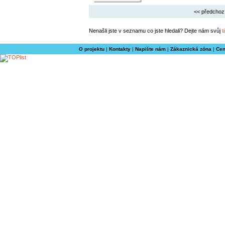
<< předchoz
Nenašli jste v seznamu co jste hledali? Dejte nám svůj
t
O projektu
|
Kontakty
|
Napište nám
|
Zákaznická zóna
|
Cen