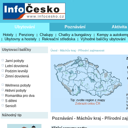
Ubytování
Poznávání
Aktivita
Hotely
Penziony
Chalupy
Chatky a bungalovy
Kempy a autokem
|
|
|
|
Ubytovny a hostely
Rekreační střediska
Výhodné balíčky ubytování
|
|
|
Ubytovací balíčky
Úvod
-
Máchův kraj
-
Přírodní zajímavosti
Z
Jarní pobyty
Letní dovolená
Podzim levněji
Zimní dovolená
Wellness pobyty
Aktivní pobyty
P
Romantika pro dva
S
Tip: zvolte region z mapy
S dětmi
h
Zobrazit celou ČR
V
Senioři
P
Náhodný tip
Poznávání - Máchův kraj - Přírodní za