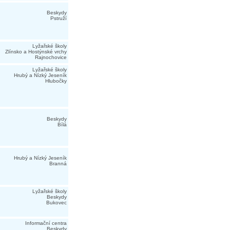
Beskydy
Pstruží
Lyžařské školy
Zlínsko a Hostýnské vrchy
Rajnochovice
Lyžařské školy
Hrubý a Nízký Jeseník
Hlubočky
Beskydy
Bílá
Hrubý a Nízký Jeseník
Branná
Lyžařské školy
Beskydy
Bukovec
Informační centra
Beskydy