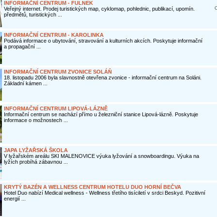
INFORMAČNÍ CENTRUM - FULNEK
O
Veřejný internet. Prodej turistických map, cyklomap, pohlednic, publikací, upomín.
předmětů, turistických ...
INFORMAČNÍ CENTRUM - KAROLINKA
Podává informace o ubytování, stravování a kulturních akcích. Poskytuje informační
a propagační ...
INFORMAČNÍ CENTRUM ZVONICE SOLÁŇ
18. listopadu 2006 byla slavnostně otevřena zvonice - informační centrum na Soláni.
Základní kámen ...
INFORMAČNÍ CENTRUM LIPOVÁ-LÁZNĚ
Informační centrum se nachází přímo u železniční stanice Lipová-lázně. Poskytuje
informace o možnostech ...
JAPA LYŽAŘSKÁ ŠKOLA
V lyžařském areálu SKI MALENOVICE výuka lyžování a snowboardingu. Výuka na
lyžích probíhá zábavnou ...
KRYTÝ BAZÉN A WELLNESS CENTRUM HOTELU DUO HORNÍ BEČVA
Hotel Duo nabízí Medical wellness - Wellness třetího tisíciletí v srdci Beskyd. Pozitivní
energií ...