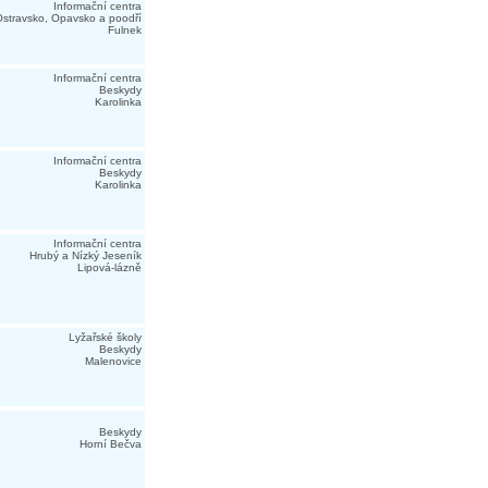
Informační centra
stravsko, Opavsko a poodří
Fulnek
Informační centra
Beskydy
Karolinka
Informační centra
Beskydy
Karolinka
Informační centra
Hrubý a Nízký Jeseník
Lipová-lázně
Lyžařské školy
Beskydy
Malenovice
Beskydy
Horní Bečva