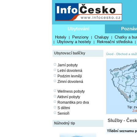
Ubytování
Poznáv
Hotely
Penziony
Chalupy
Chatky a bu
|
|
|
Ubytovny a hostely
Rekreační střediska
|
|
|
Ubytovací balíčky
Úvod
-
Obchod a služ
Jarní pobyty
Letní dovolená
Podzim levněji
Zimní dovolená
Wellness pobyty
Aktivní pobyty
Romantika pro dva
Tip: z
S dětmi
Zo
Senioři
Služby - Česk
Náhodný tip
Třídění seznamu p