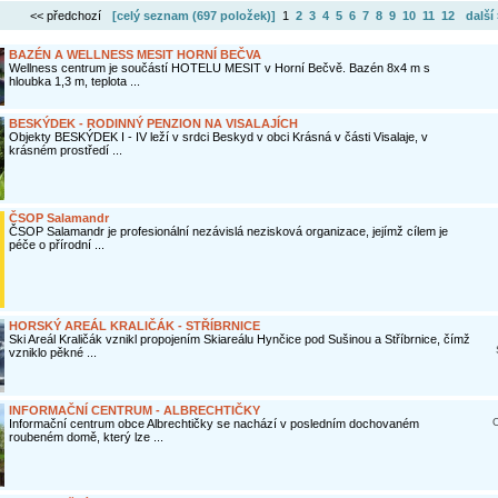
<< předchozí
[celý seznam (
697 položek
)]
1
2
3
4
5
6
7
8
9
10
11
12
další
BAZÉN A WELLNESS MESIT HORNÍ BEČVA
Wellness centrum je součástí HOTELU MESIT v Horní Bečvě. Bazén 8x4 m s
hloubka 1,3 m, teplota ...
BESKÝDEK - RODINNÝ PENZION NA VISALAJÍCH
Objekty BESKÝDEK I - IV leží v srdci Beskyd v obci Krásná v části Visalaje, v
krásném prostředí ...
ČSOP Salamandr
ČSOP Salamandr je profesionální nezávislá nezisková organizace, jejímž cílem je
péče o přírodní ...
HORSKÝ AREÁL KRALIČÁK - STŘÍBRNICE
Ski Areál Kraličák vznikl propojením Skiareálu Hynčice pod Sušinou a Stříbrnice, čímž
vzniklo pěkné ...
INFORMAČNÍ CENTRUM - ALBRECHTIČKY
O
Informační centrum obce Albrechtičky se nachází v posledním dochovaném
roubeném domě, který lze ...