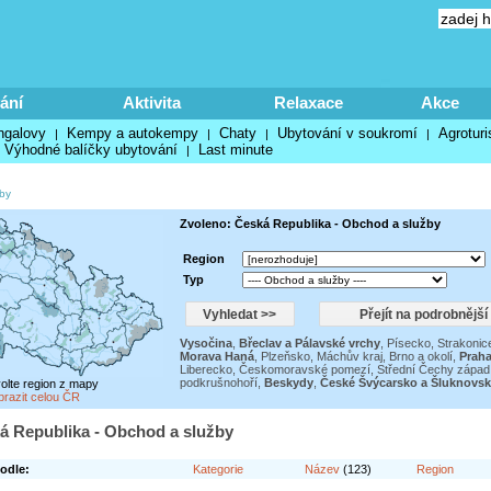
ání
Aktivita
Relaxace
Akce
ngalovy
Kempy a autokempy
Chaty
Ubytování v soukromí
Agroturi
|
|
|
|
Výhodné balíčky ubytování
Last minute
|
by
Zvoleno: Česká Republika - Obchod a služby
Region
Typ
Vysočina
,
Břeclav a Pálavské vrchy
,
Písecko, Strakonic
Morava Haná
,
Plzeňsko
,
Máchův kraj
,
Brno a okolí
,
Praha
Liberecko
,
Českomoravské pomezí
,
Střední Čechy západ
podkrušnohoří
,
Beskydy
,
České Švýcarsko a Šluknovs
volte region z mapy
brazit celou ČR
á Republika - Obchod a služby
odle:
Kategorie
Název
(123)
Region