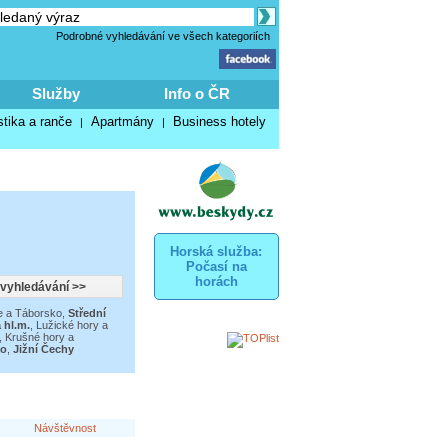
Podrobné vyhledávání ve všech kategoriích
Služby
Info o ČR
stika a ranče
Apartmány
Business hotely
|
|
Horská služba:
Počasí na
horách
e a Táborsko
,
Střední
 hl.m.
,
Lužické hory a
,
Krušné hory a
ko
,
Jižní Čechy
Návštěvnost