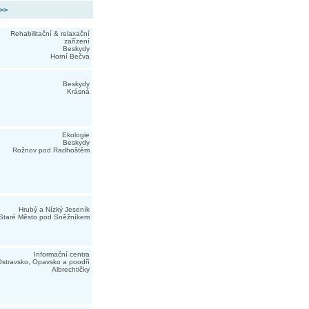
 >>
Rehabilitační & relaxační
zařízení
Beskydy
Horní Bečva
Beskydy
Krásná
Ekologie
Beskydy
Rožnov pod Radhoštěm
Hrubý a Nízký Jeseník
Staré Město pod Sněžníkem
Informační centra
stravsko, Opavsko a poodří
Albrechtičky