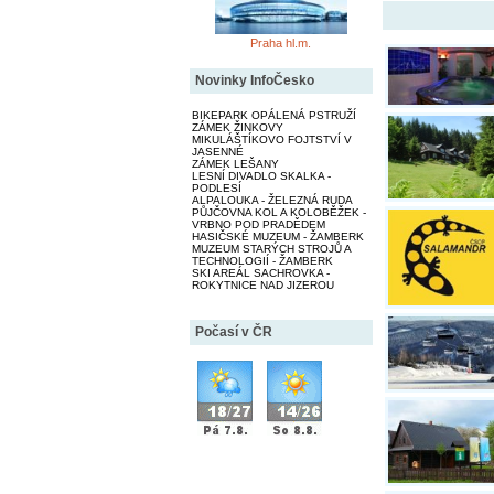
Praha hl.m.
Novinky InfoČesko
BIKEPARK OPÁLENÁ PSTRUŽÍ
ZÁMEK ŽINKOVY
MIKULÁŠTÍKOVO FOJTSTVÍ V
JASENNÉ
ZÁMEK LEŠANY
LESNÍ DIVADLO SKALKA -
PODLESÍ
ALPALOUKA - ŽELEZNÁ RUDA
PŮJČOVNA KOL A KOLOBĚŽEK -
VRBNO POD PRADĚDEM
HASIČSKÉ MUZEUM - ŽAMBERK
MUZEUM STARÝCH STROJŮ A
TECHNOLOGIÍ - ŽAMBERK
SKI AREÁL SACHROVKA -
ROKYTNICE NAD JIZEROU
Počasí v ČR