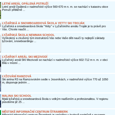
LETNÍ AREÁL OPÁLENÁ PSTRUŽÍ
Letní areál Opálená v nadmořské výšce 560-670 m n. m. se nachází v katastru obce
Pstruží přibližně ...
LYŽAŘSKÁ A SNOWBOARDOVÁ ŠKOLA YETTY SKI TROJÁK
Lyžařská a snowboardová škola “Yetty” v Lyžařského areálu Troják je tu právě pro
Vás. Chcete naučit ...
LYŽAŘSKÁ ŠKOLA NEWMAN SCHOOL
Vyškolený a zkušený tým instruktorů Vás nebo Vaše děti naučí ty nejlepší základy
lyžování, snowboardingu ...
LYŽAŘSKÝ AREÁL SKI MEZIVODÍ
Lyžařský areál SKI Mezivodí se nachází v nadmořské výšce 602-712 m n. m. v obci
Bílá v místní ...
LYŽOVÁNÍ RAMZOVÁ
Ski aréna R3 na Ramzovském sedle v Jeseníkách, v nadmořské výšce 770 až 1050
m, disponuje jedním ...
MALINA SKI SCHOOL
Malá lyžařská a snowboardová škola s velkým nadšením a profesionalitou. V regionu
působíme již 25 ...
MĚSTSKÉ INFORMAČNÍ CENTRUM ŠTRAMBERK
Městské informační centrum Štramberk je umístěno v budově společně s muzeem