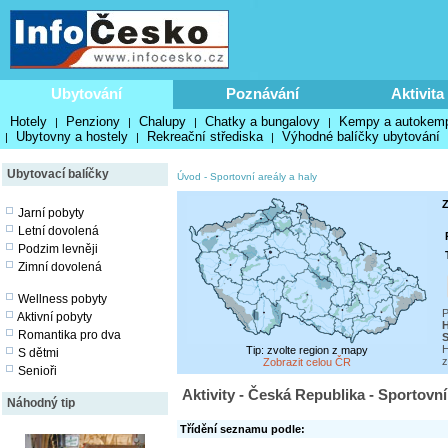
Ubytování
Poznávání
Aktivita
Hotely
Penziony
Chalupy
Chatky a bungalovy
Kempy a autokem
|
|
|
|
Ubytovny a hostely
Rekreační střediska
Výhodné balíčky ubytování
|
|
|
Ubytovací balíčky
Úvod
-
Sportovní areály a haly
Z
Jarní pobyty
Letní dovolená
Podzim levněji
Zimní dovolená
Wellness pobyty
P
Aktivní pobyty
H
Romantika pro dva
S
H
Tip: zvolte region z mapy
S dětmi
z
Zobrazit celou ČR
Senioři
Aktivity - Česká Republika - Sportovní
Náhodný tip
Třídění seznamu podle: