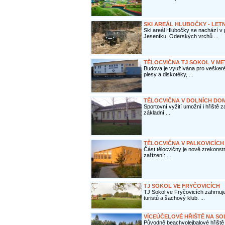
SKI AREÁL HLUBOČKY - LETN
Ski areál Hlubočky se nachází v
Jeseníku, Oderských vrchů ...
TĚLOCVIČNA TJ SOKOL V ME
Budova je využívána pro veškeré
plesy a diskotéky, ...
TĚLOCVIČNA V DOLNÍCH DO
Sportovní vyžití umožní i hřiště 
základní ...
TĚLOCVIČNA V PALKOVICÍCH
Část tělocvičny je nově zrekonst
zařízení: ...
TJ SOKOL VE FRYČOVICÍCH
TJ Sokol ve Fryčovicích zahrnuj
turistů a šachový klub. ...
VÍCEÚČELOVÉ HŘIŠTĚ NA SO
Původně beachvolejbalové hřiště