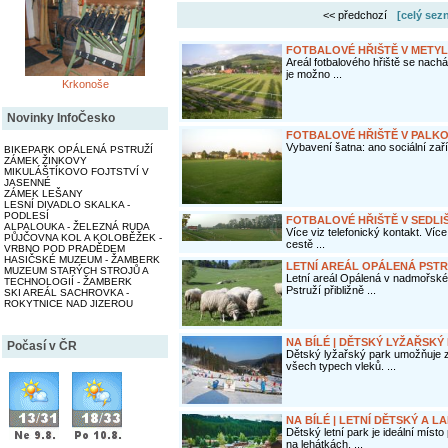
<< předchozí
[celý sez
FOTBALOVÉ HŘIŠTĚ V METYL
Areál fotbalového hřiště se nachá
je možno ...
Krkonoše
Novinky InfoČesko
FOTBALOVÉ HŘIŠTĚ V PALKO
Vybavení šatna: ano sociální zař
BIKEPARK OPÁLENÁ PSTRUŽÍ
ZÁMEK ŽINKOVY
MIKULÁŠTÍKOVO FOJTSTVÍ V
JASENNÉ
ZÁMEK LEŠANY
LESNÍ DIVADLO SKALKA -
PODLESÍ
FOTBALOVÉ HŘIŠTĚ V SEDLI
ALPALOUKA - ŽELEZNÁ RUDA
Více viz telefonický kontakt. Více
PŮJČOVNA KOL A KOLOBĚŽEK -
cestě ...
VRBNO POD PRADĚDEM
HASIČSKÉ MUZEUM - ŽAMBERK
LETNÍ AREÁL OPÁLENÁ PSTR
MUZEUM STARÝCH STROJŮ A
Letní areál Opálená v nadmořské
TECHNOLOGIÍ - ŽAMBERK
Pstruží přibližně ...
SKI AREÁL SACHROVKA -
ROKYTNICE NAD JIZEROU
NA BÍLÉ | DĚTSKÝ LYŽAŘSKÝ
Počasí v ČR
Dětský lyžařský park umožňuje za
všech typech vleků. ...
NA BÍLÉ | LETNÍ DĚTSKÝ A 
Dětský letní park je ideální míst
na lehátkách, ...