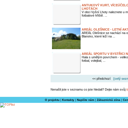
ANTUKOVÝ KURT, VÍCEÚČELO
LHOTÁCH
V obci Vyšní Lhoty naleznete u m
fotbalové hřiště. ...
AREÁL OLEŠNICE - LETNÍ AKT
AREÁL Olešnice se nachází na o
Blansko, které leží na ...
AREÁL SPORTU V BYSTŘICI 
Hala s umělým povrchem - velikost
fotbal, volejbal, ...
<< předchozí
[celý sez
Nenašli jste v seznamu co jste hledali? Dejte nám svůj
t
O projektu
|
Kontakty
|
Napište nám
|
Zákaznická zóna
|
Cen