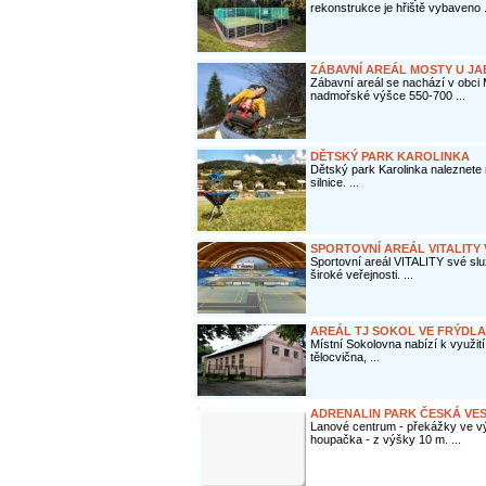
rekonstrukce je hřiště vybaveno .
ZÁBAVNÍ AREÁL MOSTY U J
Zábavní areál se nachází v obci
nadmořské výšce 550-700 ...
DĚTSKÝ PARK KAROLINKA
Dětský park Karolinka naleznete n
silnice. ...
SPORTOVNÍ AREÁL VITALITY
Sportovní areál VITALITY své slu
široké veřejnosti. ...
AREÁL TJ SOKOL VE FRÝDLA
Místní Sokolovna nabízí k využití 
tělocvična, ...
ADRENALIN PARK ČESKÁ VES
Lanové centrum - překážky ve vý
houpačka - z výšky 10 m. ...