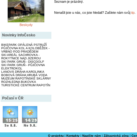
Seznam je prázdný.
Nenašli jste u nás, co jste hledali? Zašlete nám svůj
tip
.
Beskydy
Novinky InfoČesko
BIKEPARK OPÁLENÁ PSTRUŽÍ
PŮJČOVNA KOL A KOLOBĚŽEK -
VRBNO POD PRADĚDEM
SKI AREÁL SACHROVKA -
ROKYTNICE NAD JIZEROU
SKI PARK GRUŇ - DISCGOLF
SKI PARK GRUŇ - PŮJČOVNA
ELEKTROKOL
LANOVÁ DRÁHA KAROLINKA
BOBOVÁ DRÁHA HRUBÁ VODA
MUZEUM RAPOTÍNSKÉ SKLÁRNY
ROZHLEDNA BUKOVKA
TURISTICKÉ CENTRUM RAPOTÍN
Počasí v ČR
O projektu
|
Kontakty
|
Napište nám
|
Zákaznická zóna
|
Cen