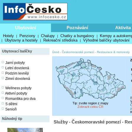
Ubytování
Poznávání
Aktivita
Hotely
Penziony
Chalupy
Chatky a bungalovy
Kempy a autokem
|
|
|
|
Ubytovny a hostely
Rekreační střediska
Výhodné balíčky ubytování
|
|
|
Ubytovací balíčky
Úvod
-
Českomoravské pomezí
-
Restaurace & motoresty
Z
Jarní pobyty
Letní dovolená
Podzim levněji
Zimní dovolená
Wellness pobyty
Aktivní pobyty
B
Romantika pro dva
V
Tip: zvolte region z mapy
S dětmi
Č
Zobrazit celou ČR
z
Senioři
Náhodný tip
Služby - Českomoravské pomezí - Res