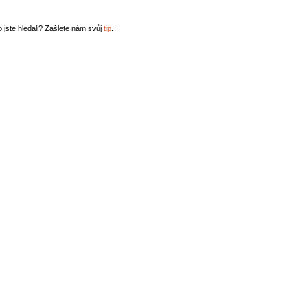
o jste hledali? Zašlete nám svůj
tip
.