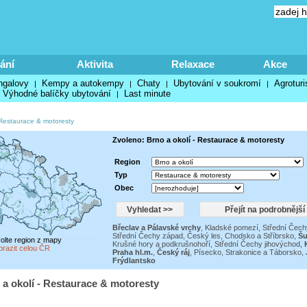
ání
Aktivita
Relaxace
Akce
ngalovy
Kempy a autokempy
Chaty
Ubytování v soukromí
Agroturi
|
|
|
|
Výhodné balíčky ubytování
Last minute
|
Restaurace & motoresty
Zvoleno: Brno a okolí - Restaurace & motoresty
Region
Typ
Obec
Břeclav a Pálavské vrchy
,
Kladské pomezí
,
Střední Čech
Střední Čechy západ
,
Český les, Chodsko a Stříbrsko
,
Š
volte region z mapy
Krušné hory a podkrušnohoří
,
Střední Čechy jihovýchod
,
brazit celou ČR
Praha hl.m.
,
Český ráj
,
Písecko, Strakonice a Táborsko
,
Frýdlantsko
 a okolí - Restaurace & motoresty