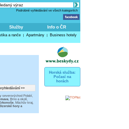
Podrobné vyhledávání ve všech kategoriích
Služby
Info o ČR
stika a ranče
Apartmány
Business hotely
|
|
Horská služba:
Počasí na
horách
y severovýchod Polabí
,
umava
,
Brno a okolí
,
Krkonoše
,
Máchův kraj
,
Jizerské hory a