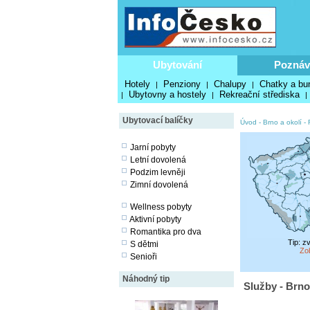
Ubytování
Poznáv
Hotely
Penziony
Chalupy
Chatky a bu
|
|
|
Ubytovny a hostely
Rekreační střediska
|
|
|
Ubytovací balíčky
Úvod
-
Brno a okolí
-
Jarní pobyty
Letní dovolená
Podzim levněji
Zimní dovolená
Wellness pobyty
Aktivní pobyty
Romantika pro dva
Tip: z
S dětmi
Zo
Senioři
Náhodný tip
Služby - Brno