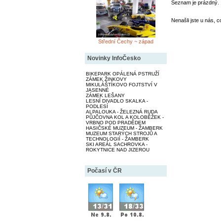
Seznam je prázdný.
Nenašli jste u nás, c
Střední Čechy ~ západ
Novinky InfoČesko
BIKEPARK OPÁLENÁ PSTRUŽÍ
ZÁMEK ŽINKOVY
MIKULÁŠTÍKOVO FOJTSTVÍ V
JASENNÉ
ZÁMEK LEŠANY
LESNÍ DIVADLO SKALKA -
PODLESÍ
ALPALOUKA - ŽELEZNÁ RUDA
PŮJČOVNA KOL A KOLOBĚŽEK -
VRBNO POD PRADĚDEM
HASIČSKÉ MUZEUM - ŽAMBERK
MUZEUM STARÝCH STROJŮ A
TECHNOLOGIÍ - ŽAMBERK
SKI AREÁL SACHROVKA -
ROKYTNICE NAD JIZEROU
Počasí v ČR