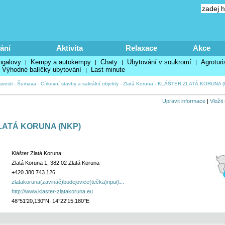
ání
Aktivita
Relaxace
Akce
ngalovy
Kempy a autokempy
Chaty
Ubytování v soukromí
Agroturi
|
|
|
|
Výhodné balíčky ubytování
Last minute
|
avosti
-
Šumava
-
Církevní stavby a sakrální objekty
-
Zlatá Koruna
-
KLÁŠTER ZLATÁ KORUNA (
Upravit informace
|
Vložit
LATÁ KORUNA (NKP)
Klášter Zlatá Koruna
Zlatá Koruna 1, 382 02 Zlatá Koruna
+420 380 743 126
zlatakoruna(zavináč)budejovice(tečka)npu(t...
http://www.klaster-zlatakoruna.eu
48°51'20,130"N, 14°22'15,180"E