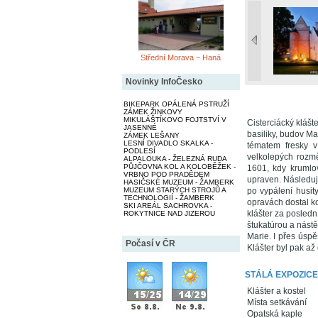
Střední Morava ~ Haná
Novinky InfoČesko
BIKEPARK OPÁLENÁ PSTRUŽÍ
ZÁMEK ŽINKOVY
MIKULÁŠTÍKOVO FOJTSTVÍ V
Cisterciácký klášt
JASENNÉ
basiliky, budov Ma
ZÁMEK LEŠANY
LESNÍ DIVADLO SKALKA -
tématem fresky v 
PODLESÍ
velkolepých rozmě
ALPALOUKA - ŽELEZNÁ RUDA
PŮJČOVNA KOL A KOLOBĚŽEK -
1601, kdy krumlov
VRBNO POD PRADĚDEM
upraven. Následuj
HASIČSKÉ MUZEUM - ŽAMBERK
po vypálení husit
MUZEUM STARÝCH STROJŮ A
TECHNOLOGIÍ - ŽAMBERK
opravách dostal k
SKI AREÁL SACHROVKA -
klášter za posledn
ROKYTNICE NAD JIZEROU
štukatúrou a nást
Marie. I přes úspě
Počasí v ČR
Klášter byl pak a
STÁLÁ EXPOZICE
Klášter a kostel
Místa setkávání
Opatská kaple