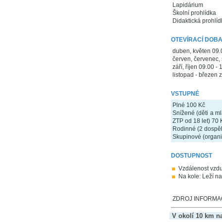
Lapidárium
Školní prohlídka
Didaktická prohlíd
OTEVÍRACÍ DOB
duben, květen 09.
červen, červenec, 
září, říjen 09.00 -
listopad - březen 
VSTUPNÉ
Plné 100 Kč
Snížené (děti a ml
ZTP od 18 let) 70 
Rodinné (2 dospělí
Skupinové (organi
DOSTUPNOST
Vzdálenost vzd
Na kole: Leží na
ZDROJ INFORMACÍ:
V okolí 10 km n