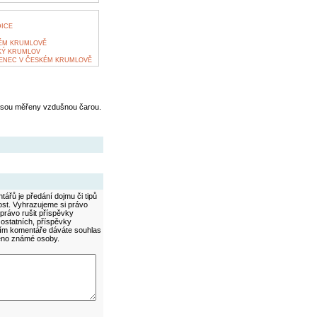
ICE
ÉM KRUMLOVĚ
KÝ KRUMLOV
ENEC V ČESKÉM KRUMLOVĚ
jsou měřeny vzdušnou čarou.
ářů je předání dojmu či tipů
ost. Vyhrazujeme si právo
právo rušit příspěvky
 ostatních, příspěvky
áním komentáře dáváte souhlas
méno známé osoby.