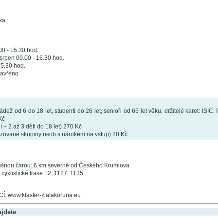
ka
A
00 - 15.30 hod.
srpen 09.00 - 16.30 hod.
 15.30 hod.
zavřeno
ádež od 6 do 18 let, studenti do 26 let, senioři od 65 let věku, držitelé karet: IS
Kč
 + 2 až 3 děti do 18 let) 270 Kč
zované skupiny osob s nárokem na vstup) 20 Kč
ušnou čarou: 6 km severně od Českého Krumlova
 cyklistické trase 12, 1127, 1135.
 www.klaster-zlatakoruna.eu
ajdete