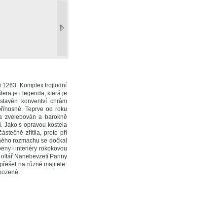
u 1263. Komplex trojlodní
era je i legenda, která je
ystavěn konventví chrám
přínosné. Teprve od roku
ata zvelebován a barokně
. Jako s opravou kostela
tečně zřítila, proto při
olného rozmachu se dočkal
eny i interiéry rokokovou
í oltář Nanebevzetí Panny
přešel na různé majitele.
kozené.