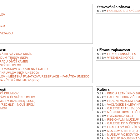
Stravování a zábava
6,0 km
HOSTINEC DEPO ČES
LOV
EZD
VLTAVOU
osti
Přírodní zajímavosti
MÁTKOVÁ ZONA KRNÍN
5,9 km
CHKO BLANSKÝ LES
DUM TŘÍSOV (NKP)
6,4 km
VYŠENSKÉ KOPCE
RADU DÍVČÍ KÁMEN
SKÝ KRUMLOV
U MAŠKOVEC - KAMENNÝ ÚJEZD
 KRUMLOV (NKP, UNESCO)
OV – MĚSTSKÁ PAMÁTKOVÁ REZERVACE – PAMÁTKA UNESCO
TA - ČESKÝ KRUMLOV (NKP)
osti
Kultura
KÝ KRUMLOV
5,8 km
KINO A LETNÍ KINO J
ZÁMEK ČESKÝ KRUMLOV
6,2 km
GALERIE DOXA V ČES
LEŤ V BLANSKÉM LESE
6,2 km
HRADNÍ MUZEUM ZÁME
(RECHLE) - NOVÉ SPOLÍ
6,2 km
VÁCLAVSKÉ SKLEPY N
ÍMOV
6,2 km
GALERIE ART U SV. J
6,2 km
MĚSTSKÉ DIVADLO ČE
6,2 km
HVĚZDÁRNA KLEŤ
6,3 km
REGIONÁLNÍ MUZEUM
6,3 km
GALERIE 134 V ČESK
6,3 km
GRAFITOVÝ DŮL - ČE
6,4 km
MUZEUM ÚTRPNÉHO P
6,5 km
MUSEUM VOSKOVÝCH 
8,4 km
MUZEUM ROUBENKA V