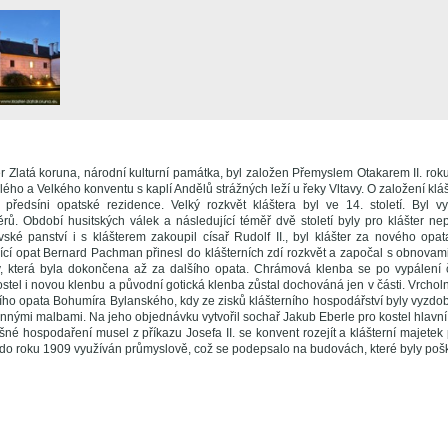
er Zlatá koruna, národní kulturní památka, byl založen Přemyslem Otakarem II. rok
lého a Velkého konventu s kaplí Andělů strážných leží u řeky Vltavy. O založení klášt
předsíni opatské rezidence. Velký rozkvět kláštera byl ve 14. století. Byl v
rů. Období husitských válek a následující téměř dvě století byly pro klášter ne
ské panství i s klášterem zakoupil císař Rudolf II., byl klášter za nového op
ící opat Bernard Pachman přinesl do klášterních zdí rozkvět a započal s obnovami
y, která byla dokončena až za dalšího opata. Chrámová klenba se po vypálení čás
ostel i novou klenbu a původní gotická klenba zůstal dochováná jen v části. Vrch
ího opata Bohumíra Bylanského, kdy ze zisků klášterního hospodářství byly vyzdob
ěnnými malbami. Na jeho objednávku vytvořil sochař Jakub Eberle pro kostel hlavn
šné hospodaření musel z příkazu Josefa II. se konvent rozejít a klášterní majetek 
ž do roku 1909 využíván průmyslově, což se podepsalo na budovách, které byly poš