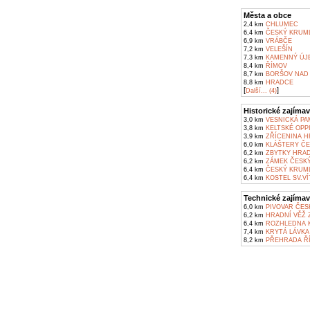
Města a obce
2,4 km
CHLUMEC
6,4 km
ČESKÝ KRUM
6,9 km
VRÁBČE
7,2 km
VELEŠÍN
7,3 km
KAMENNÝ ÚJ
8,4 km
ŘÍMOV
8,7 km
BORŠOV NAD 
8,8 km
HRADCE
[
]
Další... (4)
Historické zajímav
3,0 km
VESNICKÁ PA
3,8 km
KELTSKÉ OPPI
3,9 km
ZŘÍCENINA H
6,0 km
KLÁŠTERY ČE
6,2 km
ZBYTKY HRAD
6,2 km
ZÁMEK ČESKÝ
6,4 km
ČESKÝ KRUML
6,4 km
KOSTEL SV.VÍ
Technické zajímav
6,0 km
PIVOVAR ČES
6,2 km
HRADNÍ VĚŽ 
6,4 km
ROZHLEDNA K
7,4 km
KRYTÁ LÁVKA 
8,2 km
PŘEHRADA Ř