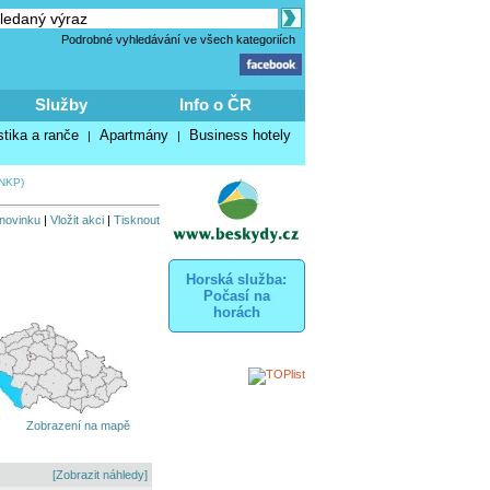
Podrobné vyhledávání ve všech kategoriích
Služby
Info o ČR
stika a ranče
Apartmány
Business hotely
|
|
NKP)
 novinku
|
Vložit akci
|
Tisknout
Horská služba:
Počasí na
horách
Zobrazení na mapě
[Zobrazit náhledy]