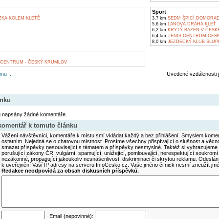
Sport
KA KOLEM KLETĚ
3,7 km
SEDM ŠPICÍ DOMORAD
5,6 km
LANOVÁ DRÁHA KLEŤ
6,2 km
KRYTÝ BAZÉN V ČESK
6,4 km
TENIS CENTRUM ČES
8,0 km
JEZDECKÝ KLUB SLUP
CENTRUM - ČESKÝ KRUMLOV
nu ...
Uvedené vzdálenosti 
ánku
u napsány žádné komentáře.
 komentář k tomuto článku
Vážení návštěvníci, komentáře k místu smí vkládat každý a bez přihlášení. Smyslem koment
ostatním. Nejedná se o chatovou místnost. Prosíme všechny přispívající o slušnost a věcn
smazat příspěvky nesouvisející s tématem a příspěvky nesmyslné. Taktéž si vyhrazujeme 
porušující zákony ČR, vulgární, spamující, urážející, pomlouvající, nerespektující soukromí
nezákonné, propagující jakoukoliv nesnášenlivost, diskriminaci či skrytou reklamu. Odesl
k uveřejnění Vaší IP adresy na serveru InfoCesko.cz. Vaše jméno či nick nesmí zneužít j
Redakce neodpovídá za obsah diskusních příspěvků.
Email (nepovinné):