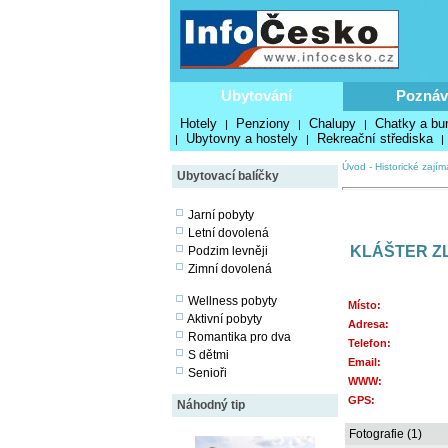
Ubytování
Poznáv
Hotely
Penziony
Chalupy
Chatky a bu
|
|
|
Ubytovny a hostely
Rekreační střediska
|
|
|
Úvod
-
Historické zajím
Ubytovací balíčky
Jarní pobyty
Letní dovolená
KLÁŠTER Z
Podzim levněji
Zimní dovolená
Wellness pobyty
Místo:
Aktivní pobyty
Adresa:
Romantika pro dva
Telefon:
S dětmi
Email:
Senioři
WWW:
GPS:
Náhodný tip
Fotografie (1)