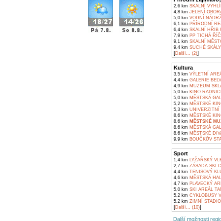
2,6 km
SKALNÍ VYHL
4,8 km
JELENÍ OBOR
5,0 km
VODNÍ NÁDRŽ
6,1 km
PŘÍRODNÍ RE
6,4 km
SKALNÍ HŘIB
7,9 km
PP TICHÁ ŘÍ
9,1 km
SKALNÍ MĚST
9,4 km
SUCHÉ SKÁLY
[
]
Další... (2)
Kultura
3,5 km
VÝLETNÍ AREÁ
4,4 km
GALERIE BELV
4,9 km
MUZEUM SKLA 
5,0 km
KINO RADNIC
5,0 km
MĚSTSKÁ GAL
5,2 km
MĚSTSKÉ KIN
5,3 km
UNIVERZITNÍ 
8,6 km
MĚSTSKÉ KIN
8,6 km
MĚSTSKÉ MU
8,6 km
MĚSTSKÁ GAL
8,6 km
MĚSTSKÉ DIV
9,9 km
BOUČKŮV STA
Sport
1,4 km
LYŽAŘSKÝ VLE
2,7 km
ZÁSADA SKI 
4,4 km
TENISOVÝ KL
4,6 km
MĚSTSKÁ HAL
4,7 km
PLAVECKÝ AR
5,0 km
SKI AREÁL TA
5,2 km
CYKLOBUSY V
5,2 km
ZIMNÍ STADIO
[
]
Další... (10)
Další možnosti regio