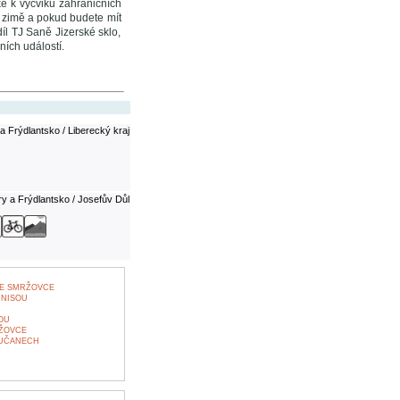
é k výcviku zahraničních
 v zimě a pokud budete mít
íl TJ Saně Jizerské sklo,
ních událostí.
a Frýdlantsko / Liberecký kraj
ry a Frýdlantsko / Josefův Důl
VE SMRŽOVCE
 NISOU
OU
RŽOVCE
LUČANECH