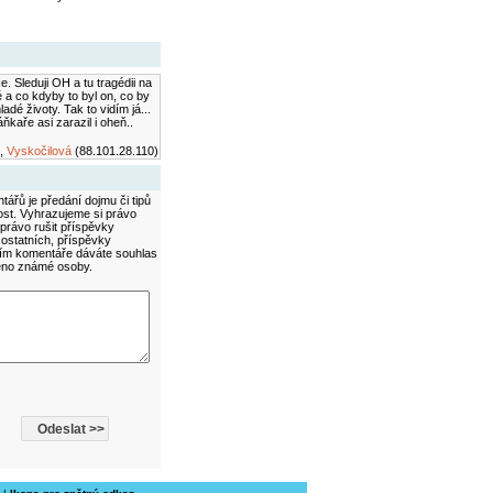
 Sleduji OH a tu tragédii na
 a co kdyby to byl on, co by
ladé životy. Tak to vidím já...
ňkaře asi zarazil i oheň..
0,
Vyskočilová
(88.101.28.110)
ářů je předání dojmu či tipů
ost. Vyhrazujeme si právo
právo rušit příspěvky
 ostatních, příspěvky
áním komentáře dáváte souhlas
méno známé osoby.