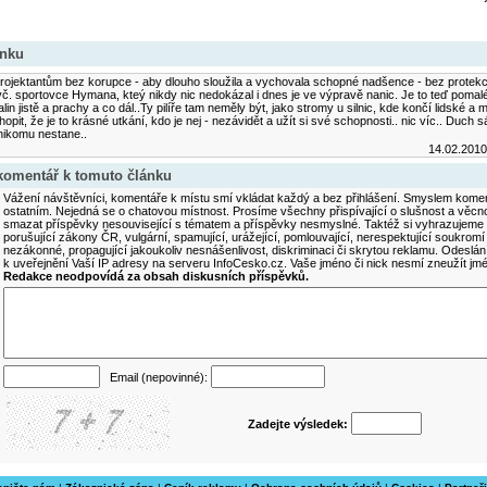
ánku
jektantům bez korupce - aby dlouho sloužila a vychovala schopné nadšence - bez protekce.
č. sportovce Hymana, kteý nikdy nic nedokázal i dnes je ve výpravě nanic. Je to teď pomalé
alin jistě a prachy a co dál..Ty pilíře tam neměly být, jako stromy u silnic, kde končí lidské a m
opit, že je to krásné utkání, kdo je nej - nezávidět a užít si své schopnosti.. nic víc.. Duch sá
nikomu nestane..
14.02.201
 komentář k tomuto článku
Vážení návštěvníci, komentáře k místu smí vkládat každý a bez přihlášení. Smyslem koment
ostatním. Nejedná se o chatovou místnost. Prosíme všechny přispívající o slušnost a věcn
smazat příspěvky nesouvisející s tématem a příspěvky nesmyslné. Taktéž si vyhrazujeme 
porušující zákony ČR, vulgární, spamující, urážející, pomlouvající, nerespektující soukromí
nezákonné, propagující jakoukoliv nesnášenlivost, diskriminaci či skrytou reklamu. Odesl
k uveřejnění Vaší IP adresy na serveru InfoCesko.cz. Vaše jméno či nick nesmí zneužít j
Redakce neodpovídá za obsah diskusních příspěvků.
Email (nepovinné):
Zadejte výsledek: