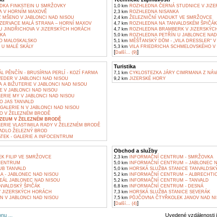
ÍDKA FINKSTEIN U SMRŽOVKY
1,0 km
ROZHLEDNA ČERNÁ STUDNICE V JIZ
A V HORNÍM MAXOVĚ
2,3 km
ROZHLEDNA NISANKA
 MŠENO V JABLONCI NAD NISOU
2,4 km
ŽELEZNIČNÍ VIADUKT VE SMRŽOVCE
ZERVACE MALÁ STRANA – HORNÍ MAXOV
4,7 km
ROZHLEDNA NA TANVALDSKÉM ŠPIČÁ
 U JINDŘICHOVA V JIZERSKÝCH HORÁCH
4,7 km
ROZHLEDNA BRAMBERK V JIZERSKÝC
ČKA
5,0 km
ROZHLEDNA PETŘÍN U JABLONCE NAD
O MALOSKALSKO
5,1 km
MĚŠŤANSKÝ DŮM - „VILA DRESSLER“ V
 U MALÉ SKÁLY
5,3 km
VILA FRIEDRICHA SCHMELOVSKÉHO V 
[
]
Další... (9)
Turistika
L PĚNČÍN - BRUSÍRNA PERLÍ - KOZÍ FARMA
7,1 km
CYKLOSTEZKA JÁRY CIMRMANA Z NÁV
EDER V JABLONCI NAD NISOU
9,2 km
JIZERSKÉ HORY
A BIŽUTERIE V JABLONCI NAD NISOU
E V JABLONCI NAD NISOU
ERIE MY V JABLONCI NAD NISOU
O JAS TANVALD
GALERIE N V JABLONCI NAD NISOU
O V ŽELEZNÉM BRODĚ
ZEUM V ŽELEZNÉM BRODĚ
ERIE VLASTIMILA RADY V ŽELEZNÉM BRODĚ
ADLO ŽELEZNÝ BROD
TEK - GALERIE A INFOCENTRUM
Obchod a služby
K FILIP VE SMRŽOVCE
2,3 km
INFORMAČNÍ CENTRUM - SMRŽOVKA
CENTRUM
5,0 km
INFORMAČNÍ CENTRUM – JABLONEC N
UB TANVALD
5,0 km
HORSKÁ SLUŽBA STANICE TANVALDSKÝ
A - JABLONEC NAD NISOU
5,2 km
INFORMAČNÍ CENTRUM – ALBRECHTIC
EÁL JABLONEC NAD NISOU
5,2 km
INFORMAČNÍ CENTRUM – TANVALD
NVALDSKÝ ŠPIČÁK
6,8 km
INFORMAČNÍ CENTRUM - DESNÁ
 JIZERSKÝCH HORÁCH
7,3 km
HORSKÁ SLUŽBA STANICE SEVERÁK
N V JABLONCI NAD NISOU
7,5 km
PŮJČOVNA ČTYŘKOLEK JANOV NAD N
[
]
Další... (4)
nu ...
Uvedené vzdálenosti 