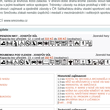
h, raritou je kruhová 400o zatáčka. V dnešní době dráha kromě závodů slouží tak
ou s jejími kvalitami velice spokojeni. Tréninky i závody na dráze probíhají v létě i
édnout i zajímavé a ojedinělé závody v ČR Sáňkařskou dráhu vlastní sportovní odd
pro Smržovku získali nemálo úspěchů i medailí z mezinárodních i světových sportov
: www.smrzovka.cz
ajdete
Jizerské hory 
PENZION NIKY - JOSEFŮV DŮL
Kapacita bez přistýlek: 12, v ceně od
315 Kč
do
335 Kč
(osoba/noc)
Jizerské ho
ROUBENKA POD VLEKEM - JOSEFŮV DŮL
Kapacita bez přistýlek: 13, v ceně od
182 Kč
(osoba/noc)
Historické zajímavosti
D NISOU
1,1 km
KOSTEL SV. MICHAELA ARCHANDĚLA 
1,5 km
KŘÍŽ NA KŘIŽOVATCE U NOVÉ VSI NAD
NISOU
1,7 km
PARKHOTEL VE SMRŽOVCE
2,0 km
KOSTEL P. MARIE V NOVÉ VSI NAD NIS
2,1 km
KAŠNA NA LIDICKÉM NÁMĚSTÍ VE SM
2,5 km
KOSTEL NAVŠTÍVENÍ PANNY MARIE V 
 BUKOVOU
3,1 km
KAPLE SV. PROKOPA V ZÁSADĚ
3,3 km
BRUSÍRNA SKLA V LUČANECH
[
]
Další... (53)
ti
Technické zajímavosti