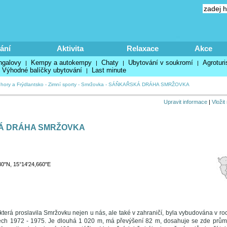
ání
Aktivita
Relaxace
Akce
ngalovy
Kempy a autokempy
Chaty
Ubytování v soukromí
Agroturi
|
|
|
|
Výhodné balíčky ubytování
Last minute
|
 hory a Frýdlantsko
-
Zimní sporty
-
Smržovka
-
SÁŇKAŘSKÁ DRÁHA SMRŽOVKA
Upravit informace
|
Vložit
Á DRÁHA SMRŽOVKA
30"N, 15°14'24,660"E
terá proslavila Smržovku nejen u nás, ale také v zahraničí, byla vybudována v roce 
etech 1972 - 1975. Je dlouhá 1 020 m, má převýšení 82 m, dosahuje se zde průmě