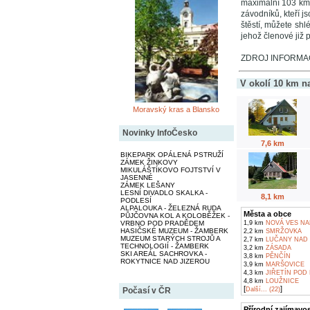
maximální 103 km/
závodníků, kteří js
štěstí, můžete shl
jehož členové již 
ZDROJ INFORMACÍ
V okolí 10 km n
Moravský kras a Blansko
Novinky InfoČesko
7,6 km
BIKEPARK OPÁLENÁ PSTRUŽÍ
ZÁMEK ŽINKOVY
MIKULÁŠTÍKOVO FOJTSTVÍ V
JASENNÉ
ZÁMEK LEŠANY
LESNÍ DIVADLO SKALKA -
8,1 km
PODLESÍ
ALPALOUKA - ŽELEZNÁ RUDA
Města a obce
PŮJČOVNA KOL A KOLOBĚŽEK -
VRBNO POD PRADĚDEM
1,9 km
NOVÁ VES NA
HASIČSKÉ MUZEUM - ŽAMBERK
2,2 km
SMRŽOVKA
MUZEUM STARÝCH STROJŮ A
2,7 km
LUČANY NAD 
TECHNOLOGIÍ - ŽAMBERK
3,2 km
ZÁSADA
SKI AREÁL SACHROVKA -
3,8 km
PĚNČÍN
ROKYTNICE NAD JIZEROU
3,9 km
MARŠOVICE
4,3 km
JIŘETÍN POD
4,8 km
LOUŽNICE
[
]
Počasí v ČR
Další... (22)
Přírodní zajímavos