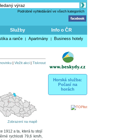
Podrobné vyhledávání ve všech kategoriích
Služby
Info o ČR
stika a ranče
Apartmány
Business hotely
|
|
 novinku
|
Vložit akci
|
Tisknout
Horská služba:
Počasí na
horách
Zobrazení na mapě
1912 a ta, která tu stojí
rné rychlosti 79,6 km/h,