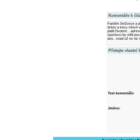
Komentáře k čl
Fandím Smžovce a pro
dráze a kecy všech v
platil životem... adren
sportovci by měli poch
ano.. snad už se nic 
Přidejte vlastní
Text komentáře:
Jméno: