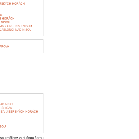
ERSKÝCH HORÁCH
KU
H HORÁCH
 NISOU
 JABLONCI NAD NISOU
JABLONCI NAD NISOU
AROVA
AD NISOU
 ŠPIČÁK
E V JIZERSKÝCH HORÁCH
ISOU
jsou měřeny vzdušnou čarou.