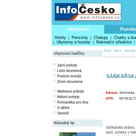
Ubytování
Poznáv
Hotely
Penziony
Chalupy
Chatky a bu
|
|
|
Ubytovny a hostely
Rekreační střediska
|
|
|
Úvod
-
Sport
-
Jizerské
Ubytovací balíčky
Jarní pobyty
Letní dovolená
SÁŇKAŘSK
Podzim levněji
Zimní dovolená
Wellness pobyty
Adresa:
Smržovka
Aktivní pobyty
GPS:
50°43'10,7
Romantika pro dva
S dětmi
Senioři
Náhodný tip
Sáňkařská dráha, k
nyní, vznikla v l