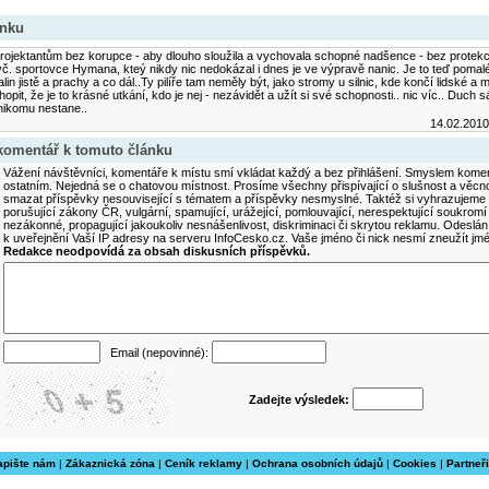
ánku
jektantům bez korupce - aby dlouho sloužila a vychovala schopné nadšence - bez protekce.
č. sportovce Hymana, kteý nikdy nic nedokázal i dnes je ve výpravě nanic. Je to teď pomalé
alin jistě a prachy a co dál..Ty pilíře tam neměly být, jako stromy u silnic, kde končí lidské a m
opit, že je to krásné utkání, kdo je nej - nezávidět a užít si své schopnosti.. nic víc.. Duch sá
nikomu nestane..
14.02.201
 komentář k tomuto článku
Vážení návštěvníci, komentáře k místu smí vkládat každý a bez přihlášení. Smyslem koment
ostatním. Nejedná se o chatovou místnost. Prosíme všechny přispívající o slušnost a věcn
smazat příspěvky nesouvisející s tématem a příspěvky nesmyslné. Taktéž si vyhrazujeme 
porušující zákony ČR, vulgární, spamující, urážející, pomlouvající, nerespektující soukromí
nezákonné, propagující jakoukoliv nesnášenlivost, diskriminaci či skrytou reklamu. Odesl
k uveřejnění Vaší IP adresy na serveru InfoCesko.cz. Vaše jméno či nick nesmí zneužít j
Redakce neodpovídá za obsah diskusních příspěvků.
Email (nepovinné):
Zadejte výsledek:
apište nám
|
Zákaznická zóna
|
Ceník reklamy
|
Ochrana osobních údajů
|
Cookies
|
Partneři