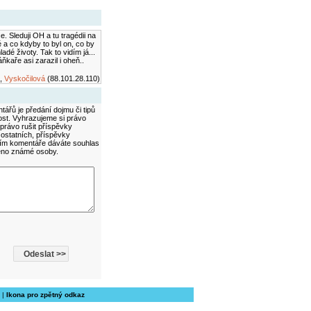
 Sleduji OH a tu tragédii na
 a co kdyby to byl on, co by
ladé životy. Tak to vidím já...
ňkaře asi zarazil i oheň..
0,
Vyskočilová
(88.101.28.110)
ářů je předání dojmu či tipů
ost. Vyhrazujeme si právo
právo rušit příspěvky
 ostatních, příspěvky
áním komentáře dáváte souhlas
méno známé osoby.
|
Ikona pro zpětný odkaz