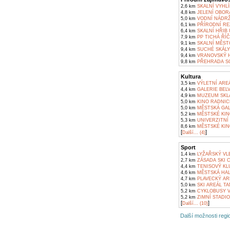
2,6 km
SKALNÍ VYHL
4,8 km
JELENÍ OBOR
5,0 km
VODNÍ NÁDRŽ
6,1 km
PŘÍRODNÍ RE
6,4 km
SKALNÍ HŘIB
7,9 km
PP TICHÁ ŘÍ
9,1 km
SKALNÍ MĚST
9,4 km
SUCHÉ SKÁLY
9,4 km
VRANOVSKÝ H
9,8 km
PŘEHRADA SO
Kultura
3,5 km
VÝLETNÍ AREÁ
4,4 km
GALERIE BELV
4,9 km
MUZEUM SKLA 
5,0 km
KINO RADNIC
5,0 km
MĚSTSKÁ GAL
5,2 km
MĚSTSKÉ KIN
5,3 km
UNIVERZITNÍ 
8,6 km
MĚSTSKÉ KIN
[
]
Další... (4)
Sport
1,4 km
LYŽAŘSKÝ VLE
2,7 km
ZÁSADA SKI 
4,4 km
TENISOVÝ KL
4,6 km
MĚSTSKÁ HAL
4,7 km
PLAVECKÝ AR
5,0 km
SKI AREÁL TA
5,2 km
CYKLOBUSY V
5,2 km
ZIMNÍ STADIO
[
]
Další... (10)
Další možnosti regio