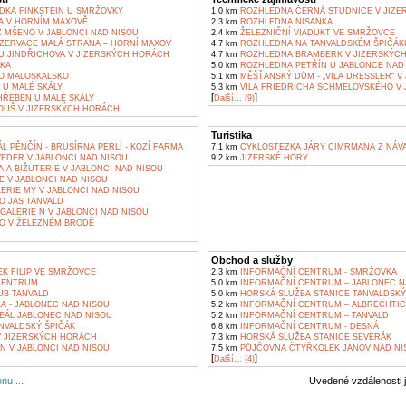
ÍDKA FINKSTEIN U SMRŽOVKY
1,0 km
ROZHLEDNA ČERNÁ STUDNICE V JIZE
A V HORNÍM MAXOVĚ
2,3 km
ROZHLEDNA NISANKA
 MŠENO V JABLONCI NAD NISOU
2,4 km
ŽELEZNIČNÍ VIADUKT VE SMRŽOVCE
ZERVACE MALÁ STRANA – HORNÍ MAXOV
4,7 km
ROZHLEDNA NA TANVALDSKÉM ŠPIČÁK
 U JINDŘICHOVA V JIZERSKÝCH HORÁCH
4,7 km
ROZHLEDNA BRAMBERK V JIZERSKÝC
ČKA
5,0 km
ROZHLEDNA PETŘÍN U JABLONCE NAD
O MALOSKALSKO
5,1 km
MĚŠŤANSKÝ DŮM - „VILA DRESSLER“ V
 U MALÉ SKÁLY
5,3 km
VILA FRIEDRICHA SCHMELOVSKÉHO V 
[
]
ŘEBEN U MALÉ SKÁLY
Další... (9)
UŠ V JIZERSKÝCH HORÁCH
Turistika
L PĚNČÍN - BRUSÍRNA PERLÍ - KOZÍ FARMA
7,1 km
CYKLOSTEZKA JÁRY CIMRMANA Z NÁV
EDER V JABLONCI NAD NISOU
9,2 km
JIZERSKÉ HORY
A BIŽUTERIE V JABLONCI NAD NISOU
E V JABLONCI NAD NISOU
ERIE MY V JABLONCI NAD NISOU
O JAS TANVALD
GALERIE N V JABLONCI NAD NISOU
O V ŽELEZNÉM BRODĚ
Obchod a služby
K FILIP VE SMRŽOVCE
2,3 km
INFORMAČNÍ CENTRUM - SMRŽOVKA
CENTRUM
5,0 km
INFORMAČNÍ CENTRUM – JABLONEC N
UB TANVALD
5,0 km
HORSKÁ SLUŽBA STANICE TANVALDSKÝ
A - JABLONEC NAD NISOU
5,2 km
INFORMAČNÍ CENTRUM – ALBRECHTIC
EÁL JABLONEC NAD NISOU
5,2 km
INFORMAČNÍ CENTRUM – TANVALD
NVALDSKÝ ŠPIČÁK
6,8 km
INFORMAČNÍ CENTRUM - DESNÁ
 JIZERSKÝCH HORÁCH
7,3 km
HORSKÁ SLUŽBA STANICE SEVERÁK
N V JABLONCI NAD NISOU
7,5 km
PŮJČOVNA ČTYŘKOLEK JANOV NAD NI
[
]
Další... (4)
nu ...
Uvedené vzdálenosti 