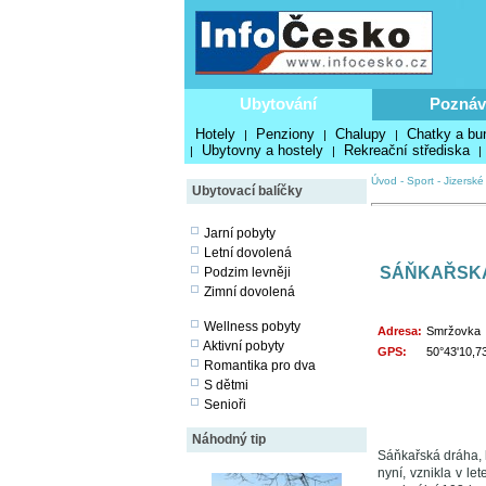
Ubytování
Poznáv
Hotely
Penziony
Chalupy
Chatky a bu
|
|
|
Ubytovny a hostely
Rekreační střediska
|
|
|
Úvod
-
Sport
-
Jizerské
Ubytovací balíčky
Jarní pobyty
Letní dovolená
SÁŇKAŘSK
Podzim levněji
Zimní dovolená
Wellness pobyty
Adresa:
Smržovka
Aktivní pobyty
GPS:
50°43'10,7
Romantika pro dva
S dětmi
Senioři
Náhodný tip
Sáňkařská dráha, k
nyní, vznikla v l