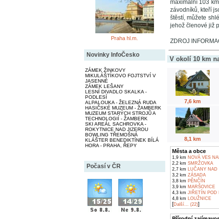
maximální 103 km/
závodníků, kteří js
štěstí, můžete shl
jehož členové již 
Praha hl.m.
ZDROJ INFORMACÍ
Novinky InfoČesko
V okolí 10 km n
ZÁMEK ŽINKOVY
MIKULÁŠTÍKOVO FOJTSTVÍ V
JASENNÉ
ZÁMEK LEŠANY
LESNÍ DIVADLO SKALKA -
PODLESÍ
7,6 km
ALPALOUKA - ŽELEZNÁ RUDA
HASIČSKÉ MUZEUM - ŽAMBERK
MUZEUM STARÝCH STROJŮ A
TECHNOLOGIÍ - ŽAMBERK
SKI AREÁL SACHROVKA -
ROKYTNICE NAD JIZEROU
BOWLING TŘEMOŠNÁ
8,1 km
KLÁŠTER BENEDIKTÍNEK BÍLÁ
HORA - PRAHA, ŘEPY
Města a obce
1,9 km
NOVÁ VES NA
2,2 km
SMRŽOVKA
Počasí v ČR
2,7 km
LUČANY NAD 
3,2 km
ZÁSADA
3,8 km
PĚNČÍN
3,9 km
MARŠOVICE
4,3 km
JIŘETÍN POD
4,8 km
LOUŽNICE
[
]
Další... (22)
Přírodní zajímavos