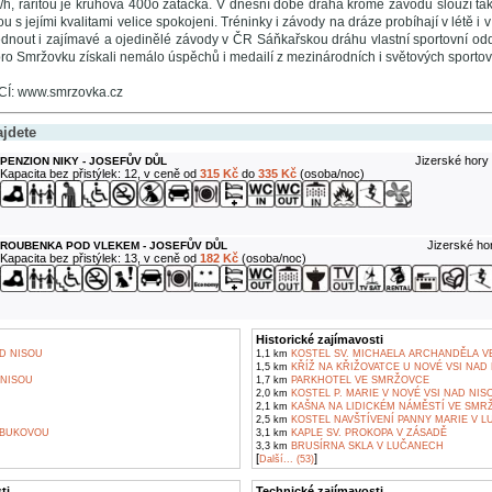
h, raritou je kruhová 400o zatáčka. V dnešní době dráha kromě závodů slouží tak
ou s jejími kvalitami velice spokojeni. Tréninky i závody na dráze probíhají v létě i
édnout i zajímavé a ojedinělé závody v ČR Sáňkařskou dráhu vlastní sportovní odd
pro Smržovku získali nemálo úspěchů i medailí z mezinárodních i světových sportov
: www.smrzovka.cz
ajdete
Jizerské hory 
PENZION NIKY - JOSEFŮV DŮL
Kapacita bez přistýlek: 12, v ceně od
315 Kč
do
335 Kč
(osoba/noc)
Jizerské ho
ROUBENKA POD VLEKEM - JOSEFŮV DŮL
Kapacita bez přistýlek: 13, v ceně od
182 Kč
(osoba/noc)
Historické zajímavosti
D NISOU
1,1 km
KOSTEL SV. MICHAELA ARCHANDĚLA 
1,5 km
KŘÍŽ NA KŘIŽOVATCE U NOVÉ VSI NAD
NISOU
1,7 km
PARKHOTEL VE SMRŽOVCE
2,0 km
KOSTEL P. MARIE V NOVÉ VSI NAD NIS
2,1 km
KAŠNA NA LIDICKÉM NÁMĚSTÍ VE SMR
2,5 km
KOSTEL NAVŠTÍVENÍ PANNY MARIE V 
 BUKOVOU
3,1 km
KAPLE SV. PROKOPA V ZÁSADĚ
3,3 km
BRUSÍRNA SKLA V LUČANECH
[
]
Další... (53)
ti
Technické zajímavosti