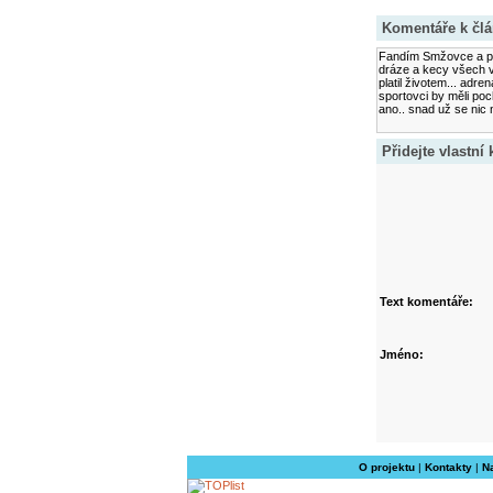
Komentáře k čl
Fandím Smžovce a pro
dráze a kecy všech v
platil životem... adren
sportovci by měli poch
ano.. snad už se nic 
Přidejte vlastní
Text komentáře:
Jméno:
O projektu
|
Kontakty
|
N