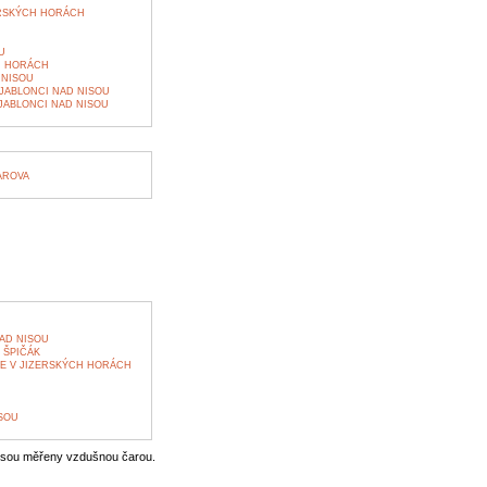
RSKÝCH HORÁCH
U
H HORÁCH
 NISOU
 JABLONCI NAD NISOU
JABLONCI NAD NISOU
AROVA
AD NISOU
 ŠPIČÁK
E V JIZERSKÝCH HORÁCH
SOU
jsou měřeny vzdušnou čarou.