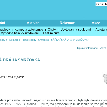
ání
Aktivita
Relaxace
Akce
ngalovy
Kempy a autokempy
Chaty
Ubytování v soukromí
Agroturi
|
|
|
|
Výhodné balíčky ubytování
Last minute
|
 hory a Frýdlantsko
-
Zimní sporty
-
Smržovka
-
SÁŇKAŘSKÁ DRÁHA SMRŽOVKA
Upravit informace
|
Vložit
Á DRÁHA SMRŽOVKA
30"N, 15°14'24,660"E
terá proslavila Smržovku nejen u nás, ale také v zahraničí, byla vybudována v roce 
etech 1972 - 1975. Je dlouhá 1 020 m, má převýšení 82 m, dosahuje se zde průmě