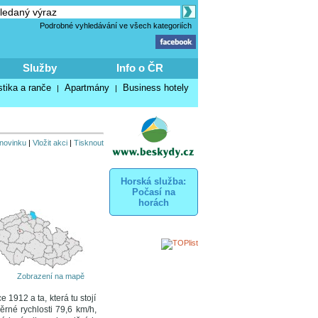
Podrobné vyhledávání ve všech kategoriích
Služby
Info o ČR
stika a ranče
Apartmány
Business hotely
|
|
 novinku
|
Vložit akci
|
Tisknout
Horská služba:
Počasí na
horách
Zobrazení na mapě
1912 a ta, která tu stojí
rné rychlosti 79,6 km/h,