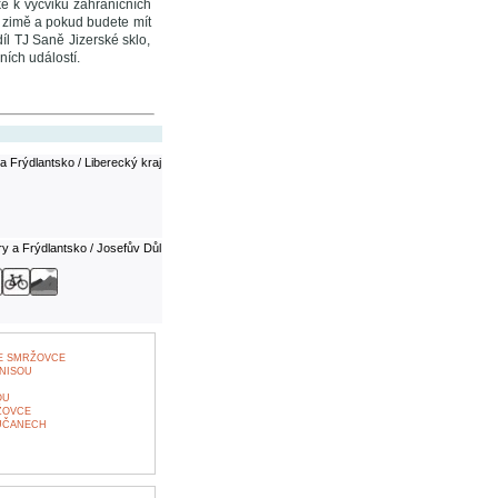
é k výcviku zahraničních
 v zimě a pokud budete mít
íl TJ Saně Jizerské sklo,
ních událostí.
a Frýdlantsko / Liberecký kraj
ry a Frýdlantsko / Josefův Důl
VE SMRŽOVCE
 NISOU
OU
ŽOVCE
LUČANECH