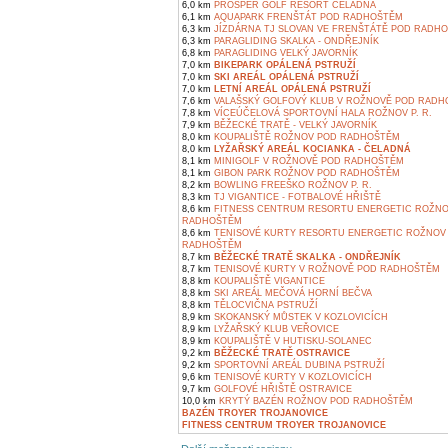
6,0 km
PROSPER GOLF RESORT ČELADNÁ
6,1 km
AQUAPARK FRENŠTÁT POD RADHOŠTĚM
6,3 km
JÍZDÁRNA TJ SLOVAN VE FRENŠTÁTĚ POD RADH
6,3 km
PARAGLIDING SKALKA - ONDŘEJNÍK
6,8 km
PARAGLIDING VELKÝ JAVORNÍK
7,0 km
BIKEPARK OPÁLENÁ PSTRUŽÍ
7,0 km
SKI AREÁL OPÁLENÁ PSTRUŽÍ
7,0 km
LETNÍ AREÁL OPÁLENÁ PSTRUŽÍ
7,6 km
VALAŠSKÝ GOLFOVÝ KLUB V ROŽNOVĚ POD RAD
7,8 km
VÍCEÚČELOVÁ SPORTOVNÍ HALA ROŽNOV P. R.
7,9 km
BĚŽECKÉ TRATĚ - VELKÝ JAVORNÍK
8,0 km
KOUPALIŠTĚ ROŽNOV POD RADHOŠTĚM
8,0 km
LYŽAŘSKÝ AREÁL KOCIANKA - ČELADNÁ
8,1 km
MINIGOLF V ROŽNOVĚ POD RADHOŠTĚM
8,1 km
GIBON PARK ROŽNOV POD RADHOŠTĚM
8,2 km
BOWLING FREEŠKO ROŽNOV P. R.
8,3 km
TJ VIGANTICE - FOTBALOVÉ HŘIŠTĚ
8,6 km
FITNESS CENTRUM RESORTU ENERGETIC ROŽNO
RADHOŠTĚM
8,6 km
TENISOVÉ KURTY RESORTU ENERGETIC ROŽNOV
RADHOŠTĚM
8,7 km
BĚŽECKÉ TRATĚ SKALKA - ONDŘEJNÍK
8,7 km
TENISOVÉ KURTY V ROŽNOVĚ POD RADHOŠTĚM
8,8 km
KOUPALIŠTĚ VIGANTICE
8,8 km
SKI AREÁL MEČOVÁ HORNÍ BEČVA
8,8 km
TĚLOCVIČNA PSTRUŽÍ
8,9 km
SKOKANSKÝ MŮSTEK V KOZLOVICÍCH
8,9 km
LYŽAŘSKÝ KLUB VEŘOVICE
8,9 km
KOUPALIŠTĚ V HUTISKU-SOLANEC
9,2 km
BĚŽECKÉ TRATĚ OSTRAVICE
9,2 km
SPORTOVNÍ AREÁL DUBINA PSTRUŽÍ
9,6 km
TENISOVÉ KURTY V KOZLOVICÍCH
9,7 km
GOLFOVÉ HŘIŠTĚ OSTRAVICE
10,0 km
KRYTÝ BAZÉN ROŽNOV POD RADHOŠTĚM
BAZÉN TROYER TROJANOVICE
FITNESS CENTRUM TROYER TROJANOVICE