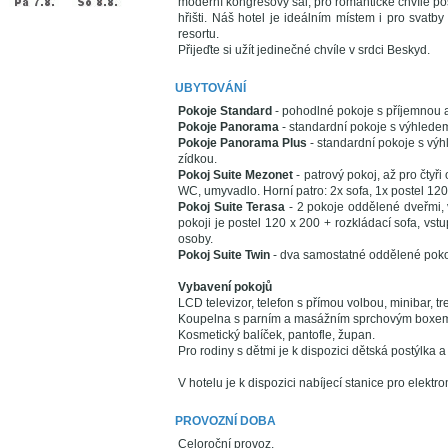
moderní kongresový sál, pro romantické chvíle po
hřišti. Náš hotel je ideálním místem i pro svatb
resortu.
Přijeďte si užít jedinečné chvíle v srdci Beskyd.
UBYTOVÁNÍ
Pokoje Standard
- pohodlné pokoje s příjemnou 
Pokoje Panorama
- standardní pokoje s výhledem
Pokoje Panorama Plus
- standardní pokoje s výh
zídkou.
Pokoj Suite Mezonet
- patrový pokoj, až pro čtyř
WC, umyvadlo. Horní patro: 2x sofa, 1x postel 120
Pokoj Suite Terasa
- 2 pokoje oddělené dveřmi,
pokoji je postel 120 x 200 + rozkládací sofa, vs
osoby.
Pokoj Suite Twin
- dva samostatné oddělené poko
Vybavení pokojů
LCD televizor, telefon s přímou volbou, minibar, tre
Koupelna s parním a masážním sprchovým boxem,
Kosmetický balíček, pantofle, župan.
Pro rodiny s dětmi je k dispozici dětská postýlka a
V hotelu je k dispozici nabíjecí stanice pro elektro
PROVOZNÍ DOBA
Celoroční provoz.