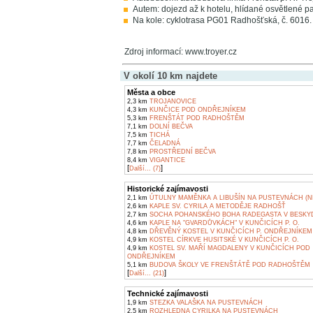
Autem: dojezd až k hotelu, hlídané osvětlené pa
Na kole: cyklotrasa PG01 Radhošťská, č. 6016.
Zdroj informací: www.troyer.cz
V okolí 10 km najdete
Města a obce
2,3 km
TROJANOVICE
4,3 km
KUNČICE POD ONDŘEJNÍKEM
5,3 km
FRENŠTÁT POD RADHOŠTĚM
7,1 km
DOLNÍ BEČVA
7,5 km
TICHÁ
7,7 km
ČELADNÁ
7,8 km
PROSTŘEDNÍ BEČVA
8,4 km
VIGANTICE
[
]
Další... (7)
Historické zajímavosti
2,1 km
ÚTULNY MAMĚNKA A LIBUŠÍN NA PUSTEVNÁCH (N
2,6 km
KAPLE SV. CYRILA A METODĚJE RADHOŠŤ
2,7 km
SOCHA POHANSKÉHO BOHA RADEGASTA V BESKY
4,6 km
KAPLE NA "GVARDŮVKÁCH" V KUNČICÍCH P. O.
4,8 km
DŘEVĚNÝ KOSTEL V KUNČICÍCH P. ONDŘEJNÍKEM
4,9 km
KOSTEL CÍRKVE HUSITSKÉ V KUNČICÍCH P. O.
4,9 km
KOSTEL SV. MAŘÍ MAGDALENY V KUNČICÍCH POD
ONDŘEJNÍKEM
5,1 km
BUDOVA ŠKOLY VE FRENŠTÁTĚ POD RADHOŠTĚM
[
]
Další... (21)
Technické zajímavosti
1,9 km
STEZKA VALAŠKA NA PUSTEVNÁCH
2,5 km
ROZHLEDNA CYRILKA NA PUSTEVNÁCH