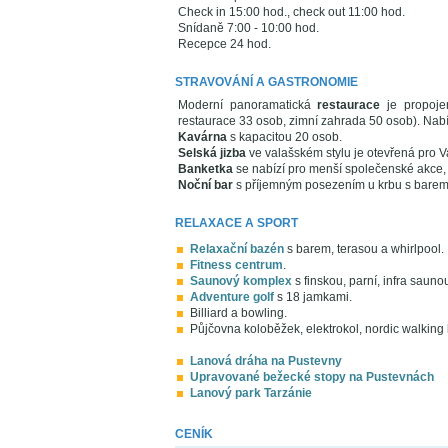
Check in 15:00 hod., check out 11:00 hod.
Snídaně 7:00 - 10:00 hod.
Recepce 24 hod.
STRAVOVÁNÍ A GASTRONOMIE
Moderní panoramatická
restaurace
je propoje
restaurace 33 osob, zimní zahrada 50 osob). Nab
Kavárna
s kapacitou 20 osob.
Selská jizba
ve valašském stylu je otevřená pro Va
Banketka
se nabízí pro menší společenské akce,
Noční bar
s příjemným posezením u krbu s barem, 
RELAXACE A SPORT
Relaxační bazén
s barem, terasou a whirlpool.
Fitness centrum
.
Saunový komplex
s finskou, parní, infra sau
Adventure golf
s 18 jamkami.
Billiard a bowling.
Půjčovna koloběžek, elektrokol, nordic walking 
Lanová dráha na Pustevny
Upravované bežecké stopy na Pustevnách
Lanový park Tarzánie
CENÍK