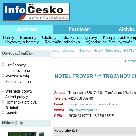
Ubytování
Poznávání
Aktivita
Hotely
Penziony
Chalupy
Chatky a bungalovy
Kempy a autokem
|
|
|
|
Ubytovny a hostely
Rekreační střediska
Výhodné balíčky ubytování
|
|
|
Úvod
-
Ubytování
-
Beskydy
-
Hotely
-
Trojanovice
-
HOTEL 
Ubytovací balíčky
Upravit
Jarní pobyty
Letní dovolená
HOTEL TROYER **** TROJANOVIC
Podzim levněji
Zimní dovolená
Wellness pobyty
Adresa:
Trojanovice 530, 744 01 Frenštát pod Radho
Aktivní pobyty
Telefon:
+420 556 802 007
Romantika pro dva
Email:
recepce(zavináč)troyer(tečka)cz
S dětmi
WWW:
http://www.troyer.cz
Senioři
GPS:
49°30'23,979"N, 18°15'6,173"E
Náhodný tip
Fotografie (13)