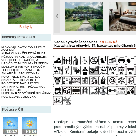
Beskydy
Novinky InfoČesko
Cena ubytování osoba/noc:
od 1645 Kč
Kapacita bez přistýlek: 54, kapacita s přistýlkami: 6
MIKULÁŠTÍKOVO FOJTSTVÍ V
JASENNÉ
ALPALOUKA - ŽELEZNÁ RUDA
PŮJČOVNA KOL A KOLOBĚŽEK -
VRBNO POD PRADĚDEM
HASIČSKÉ MUZEUM - ŽAMBERK
MUZEUM STARÝCH STROJŮ A
TECHNOLOGIÍ - ŽAMBERK
SKI AREÁL SACHROVKA -
ROKYTNICE NAD JIZEROU
SKIAREÁL KOUPALIŠTĚ -
ROKYTNICE NAD JIZEROU
SKI PARK GRUŇ - PŮJČOVNA
ELEKTROKOL
MUZEUM RAPOTÍNSKÉ SKLÁRNY
ROZHLEDNA BUKOVKA
Počasí v ČR
Dopřejte si jedinečný zážitek v hotelu Troye
panoramatickým výhledem nabízí pokrmy z lokál
vířivkou. Komfortní pokoje s dechberoucím výhl