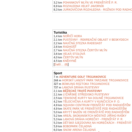
3,2 km
POHANKOVÝ MLÝN VE FRENŠTÁTĚ P. R.
6,9 km
ROZHLEDNA VELKÝ JAVORNÍK
8,3 km
JURKOVIČOVA ROZHLEDNA - ROŽNOV POD RADH
Turistika
1,4 km
NOŘIČÍ HORA
2,1 km
PUSTEVNY - REKREAČNÍ OBLAST V BESKYDECH
2,2 km
NAUČNÁ STEZKA RADEGAST
2,6 km
RADHOŠŤ
2,7 km
NAUČNÁ STEZKA ČERTŮV MLÝN
3,6 km
VELKÁ STOLOVÁ
4,0 km
ČERTŮV MLÝN
4,5 km
KNĚHYNĚ
[
]
Další... (8)
Sport
7 m
ADVENTURE GOLF TROJANOVICE
244 m
HORSKÝ LANOVÝ PARK TARZANIE TROJANOVICE
327 m
BOWLING RÁZTOKA TROJANOVICE
737 m
LANOVÁ DRÁHA PUSTEVNY
2,1 km
BĚŽECKÉ TRATĚ PUSTEVNY
2,1 km
LYŽAŘSKÉ STŘEDISKO PUSTEVNY
2,5 km
TENISOVÉ KURTY NA DOLINĚ TROJANOVICE
4,2 km
TĚLOCVIČNA A KURTY V KUNČICÍCH P. O.
4,9 km
SQUASH CENTRUM FRENŠTÁT POD RADHOŠTĚM
4,9 km
SKATE PARK VE FRENŠTÁTĚ POD RADHOŠTĚM
5,0 km
KRYTÝ BAZÉN VE FRENŠTÁTĚ POD RADHOŠTĚM
5,2 km
AREÁL SKOKANSKÝCH MŮSTKŮ JIŘÍHO RAŠKY
5,3 km
LANOVÁ DRÁHA HOREČKY - FRENŠTÁT P. R.
5,3 km
DĚTSKÁ SJEZDOVKA NA HOREČKÁCH - FRENŠTÁT 
5,9 km
BOBOPARK ČELADNÁ
6,0 km
SNOW ARENA ČELADNÁ