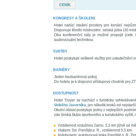
CENÍK
KONGRESY A ŠKOLENÍ
Hotel nabízí ideální prostory pro konání nejrůz
Disponuje těmito místnostmi: selská jizba (30 míst)
Oba konferenční sály je možné propojit (celk.
audiovizuální technikou.
SVATBY
Hotel poskytuje veškeré služby pro uskutečnění sv
BARIÉRY
Jeden bezbariérový pokoj.
Do hotelu je k dispozici přístupový chodník pro ZTP
DOSTUPNOST
Hotel Troyer se nachází v turisticky vyhledáva
Velkého Javorníku
, jen několik kroků od nejstarš
Okolní oblast poskytuje jedny z nejlepších podmí
zde široká škála sportovního a turistického vyžití,
Vzdálenost vzdušnou čarou: 5,5 km jižně od měs
Vlakem: žst. Frenštát p. R., vzdálenost 5,5 km.
Autobusem: autobusová linka Frenštát p. R.-Tro