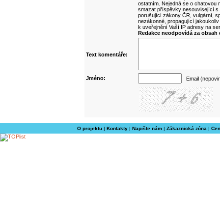
ostatním. Nejedná se o chatovou m
smazat příspěvky nesouvisející s
porušující zákony ČR, vulgární, sp
nezákonné, propagující jakoukoliv
k uveřejnění Vaší IP adresy na s
Redakce neodpovídá za obsah d
Text komentáře:
Jméno:
Email (nepovi
O projektu
|
Kontakty
|
Napište nám
|
Zákaznická zóna
|
Cen