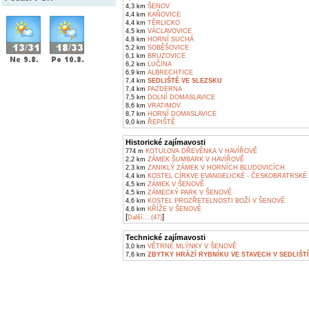
4,3 km
ŠENOV
4,4 km
KAŇOVICE
4,4 km
TĚRLICKO
4,5 km
VÁCLAVOVICE
4,8 km
HORNÍ SUCHÁ
5,2 km
SOBĚŠOVICE
6,1 km
BRUZOVICE
6,2 km
LUČINA
6,9 km
ALBRECHTICE
7,4 km
SEDLIŠTĚ VE SLEZSKU
7,4 km
PAZDERNA
7,5 km
DOLNÍ DOMASLAVICE
8,6 km
VRATIMOV
8,7 km
HORNÍ DOMASLAVICE
9,0 km
ŘEPIŠTĚ
Historické zajímavosti
774 m
KOTULOVA DŘEVĚNKA V HAVÍŘOVĚ
2,2 km
ZÁMEK ŠUMBARK V HAVÍŘOVĚ
2,3 km
ZANIKLÝ ZÁMEK V HORNÍCH BLUDOVICÍCH
4,4 km
KOSTEL CÍRKVE EVANGELICKÉ - ČESKOBRATRSKÉ
4,5 km
ZÁMEK V ŠENOVĚ
4,5 km
ZÁMECKÝ PARK V ŠENOVĚ
4,6 km
KOSTEL PROZŘETELNOSTI BOŽÍ V ŠENOVĚ
4,6 km
KŘÍŽE V ŠENOVĚ
[
]
Další... (47)
Technické zajímavosti
3,0 km
VĚTRNÉ MLÝNKY V ŠENOVĚ
7,6 km
ZBYTKY HRÁZÍ RYBNÍKU VE STAVECH V SEDLIŠT