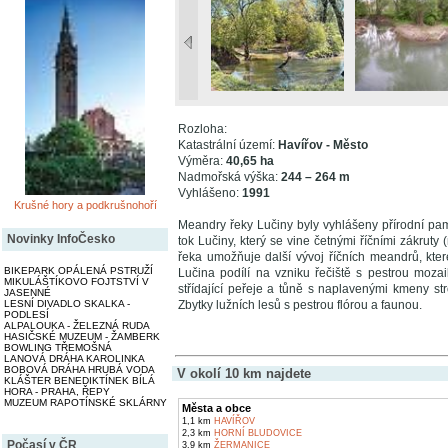
Rozloha:
Katastrální území:
Havířov - Město
Výměra:
40,65 ha
Nadmořská výška:
244 – 264 m
Vyhlášeno:
1991
Krušné hory a podkrušnohoří
Meandry řeky Lučiny byly vyhlášeny přírodní pa
Novinky InfoČesko
tok Lučiny, který se vine četnými říčními zákru
řeka umožňuje další vývoj říčních meandrů, kter
BIKEPARK OPÁLENÁ PSTRUŽÍ
Lučina podílí na vzniku řečiště s pestrou mozaik
MIKULÁŠTÍKOVO FOJTSTVÍ V
střídající peřeje a tůně s naplavenými kmeny s
JASENNÉ
Zbytky lužních lesů s pestrou flórou a faunou.
LESNÍ DIVADLO SKALKA -
PODLESÍ
ALPALOUKA - ŽELEZNÁ RUDA
HASIČSKÉ MUZEUM - ŽAMBERK
BOWLING TŘEMOŠNÁ
LANOVÁ DRÁHA KAROLINKA
BOBOVÁ DRÁHA HRUBÁ VODA
V okolí 10 km najdete
KLÁŠTER BENEDIKTÍNEK BÍLÁ
HORA - PRAHA, ŘEPY
MUZEUM RAPOTÍNSKÉ SKLÁRNY
Města a obce
1,1 km
HAVÍŘOV
2,3 km
HORNÍ BLUDOVICE
Počasí v ČR
3,9 km
ŽERMANICE