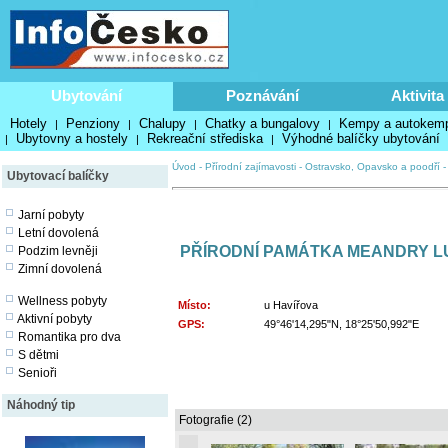
Ubytování
Poznávání
Aktivita
Hotely
Penziony
Chalupy
Chatky a bungalovy
Kempy a autokem
|
|
|
|
Ubytovny a hostely
Rekreační střediska
Výhodné balíčky ubytování
|
|
|
Úvod
-
Přírodní zajímavosti
-
Ostravsko, Opavsko a poodří
Ubytovací balíčky
Jarní pobyty
Letní dovolená
PŘÍRODNÍ PAMÁTKA MEANDRY L
Podzim levněji
Zimní dovolená
Wellness pobyty
Místo:
u Havířova
Aktivní pobyty
GPS:
49°46'14,295"N, 18°25'50,992"E
Romantika pro dva
S dětmi
Senioři
Náhodný tip
Fotografie (2)