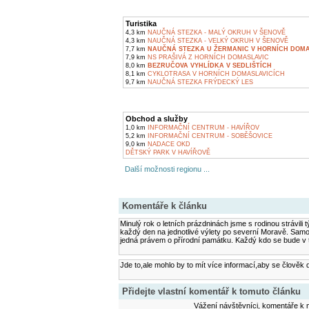
Turistika
4,3 km
NAUČNÁ STEZKA - MALÝ OKRUH V ŠENOVĚ
4,3 km
NAUČNÁ STEZKA - VELKÝ OKRUH V ŠENOVĚ
7,7 km
NAUČNÁ STEZKA U ŽERMANIC V HORNÍCH DOMA
7,9 km
NS PRAŠIVÁ Z HORNÍCH DOMASLAVIC
8,0 km
BEZRUČOVA VYHLÍDKA V SEDLIŠTÍCH
8,1 km
CYKLOTRASA V HORNÍCH DOMASLAVICÍCH
9,7 km
NAUČNÁ STEZKA FRÝDECKÝ LES
Obchod a služby
1,0 km
INFORMAČNÍ CENTRUM - HAVÍŘOV
5,2 km
INFORMAČNÍ CENTRUM - SOBĚŠOVICE
9,0 km
NADACE OKD
DĚTSKÝ PARK V HAVÍŘOVĚ
Další možnosti regionu ...
Komentáře k článku
Minulý rok o letních prázdninách jsme s rodinou strávili
každý den na jednotlivé výlety po severní Moravě. Samo
jedná právem o přírodní památku. Každý kdo se bude v té
Jde to,ale mohlo by to mít více informací,aby se člověk 
Přidejte vlastní komentář k tomuto článku
Vážení návštěvníci, komentáře k m