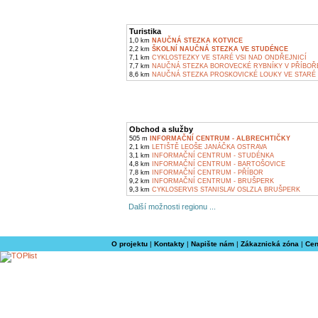
Turistika
1,0 km
NAUČNÁ STEZKA KOTVICE
2,2 km
ŠKOLNÍ NAUČNÁ STEZKA VE STUDÉNCE
7,1 km
CYKLOSTEZKY VE STARÉ VSI NAD ONDŘEJNICÍ
7,7 km
NAUČNÁ STEZKA BOROVECKÉ RYBNÍKY V PŘÍBOŘ
8,6 km
NAUČNÁ STEZKA PROSKOVICKÉ LOUKY VE STARÉ 
Obchod a služby
505 m
INFORMAČNÍ CENTRUM - ALBRECHTIČKY
2,1 km
LETIŠTĚ LEOŠE JANÁČKA OSTRAVA
3,1 km
INFORMAČNÍ CENTRUM - STUDÉNKA
4,8 km
INFORMAČNÍ CENTRUM - BARTOŠOVICE
7,8 km
INFORMAČNÍ CENTRUM - PŘÍBOR
9,2 km
INFORMAČNÍ CENTRUM - BRUŠPERK
9,3 km
CYKLOSERVIS STANISLAV OSLZLA BRUŠPERK
Další možnosti regionu ...
O projektu
|
Kontakty
|
Napište nám
|
Zákaznická zóna
|
Cen