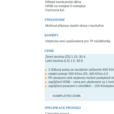
Dětská horolezecká stěna.
Hřiště na volejbal či nohejbal.
Úschovna kol.
STRAVOVÁNÍ
Možnost přípravy vlastní stravy v kuchyňce.
BARIÉRY
Ubytovna není uzpůsobená pro TP návštěvníky.
CENÍK
Zimní sezóna (ZS) 1.10.-30.4.
Letní sezóna (LS) 1.5.-30.9.
2 lůžkový pokoj se sociálním zařízením 600 Kč/
ostatní pokoje 500 Kč/os./ZS, 400 Kč/os./LS
Při obsazení celé ubytovny možné poskytnutí s
zapůjčení hřiště – cena pro ubytované za 1 hod
zapůjčení posezení s ohništěm – 150 Kč/ubytov
KOMPLETNÍ CENÍK
SPECIFIKACE PROVOZU
Celoroční provoz.