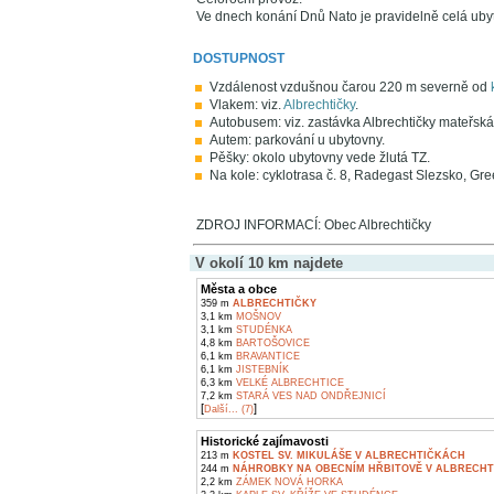
Ve dnech konání Dnů Nato je pravidelně celá ub
DOSTUPNOST
Vzdálenost vzdušnou čarou 220 m severně od
Vlakem: viz.
Albrechtičky
.
Autobusem: viz. zastávka Albrechtičky mateřská
Autem: parkování u ubytovny.
Pěšky: okolo ubytovny vede žlutá TZ.
Na kole: cyklotrasa č. 8, Radegast Slezsko, G
ZDROJ INFORMACÍ: Obec Albrechtičky
V okolí 10 km najdete
Města a obce
359 m
ALBRECHTIČKY
3,1 km
MOŠNOV
3,1 km
STUDÉNKA
4,8 km
BARTOŠOVICE
6,1 km
BRAVANTICE
6,1 km
JISTEBNÍK
6,3 km
VELKÉ ALBRECHTICE
7,2 km
STARÁ VES NAD ONDŘEJNICÍ
[
]
Další... (7)
Historické zajímavosti
213 m
KOSTEL SV. MIKULÁŠE V ALBRECHTIČKÁCH
244 m
NÁHROBKY NA OBECNÍM HŘBITOVĚ V ALBRECH
2,2 km
ZÁMEK NOVÁ HORKA