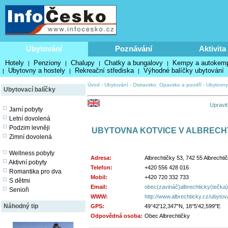
Ubytování
Poznávání
Aktivita
Hotely
Penziony
Chalupy
Chatky a bungalovy
Kempy a autokem
|
|
|
|
Ubytovny a hostely
Rekreační střediska
Výhodné balíčky ubytování
|
|
|
Úvod
-
Ubytování
-
Ostravsko, Opavsko a poodří
-
Ubytovny
Ubytovací balíčky
Upravit
Jarní pobyty
Letní dovolená
Podzim levněji
UBYTOVNA KOTVICE V ALBRECH
Zimní dovolená
Wellness pobyty
Adresa:
Albrechtičky 53, 742 55 Albrechti
Aktivní pobyty
Telefon:
+420 556 428 016
Romantika pro dva
Mobil:
+420 720 332 733
S dětmi
Email:
obec(zavináč)albrechticky(tečka
Senioři
WWW:
http://www.albrechticky.cz/ubytov
Náhodný tip
GPS:
49°42'12,347"N, 18°5'42,599"E
Odpovědná osoba:
Obec Albrechtičky