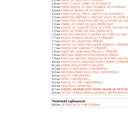
2,2 km
KAPLE SV. KŘÍŽE VE STUDÉNCE
2,8 km
STARÝ A NOVÝ ZÁMEK VE STUDÉNCE
3,0 km
FARNÍ KOSTEL SV. BARTOLOMĚJE VE STUDÉNCE
3,0 km
ZÁMECKÁ BRÁNA VE STUDÉNCE
4,5 km
FARNÍ KOSTEL VŠECH SVATÝCH VE STUDÉNCE
7,2 km
PAMÁTNÍK OBĚTEM 2. SVĚTOVÉ VÁLKY VE STARÉ 
7,2 km
PAMÁTNÍKY VÁLEČNÝM OBĚTEM VE STARÉ VSI NA
7,2 km
ZÁMEK VE STARÉ VSI NAD ONDŘEJNICÍ
7,2 km
KOSTEL SV. JANA KŘTITELE VE STARÉ VSI NAD O
7,2 km
KŘÍŽE VE STARÉ VSI NAD ONDŘEJNICÍ
7,5 km
KAPLIČKA SVATÉHO FLORIÁNA VE STARÉ VSI NAD
7,7 km
BÝVALÁ PIARISTICKÁ KOLEJ V PŘÍBOŘE
7,7 km
KOSTEL SV. VALENTINA PŘÍBOR
7,7 km
KOSTEL SV. FRANTIŠKA SERAFINSKÉHO V PŘÍBOŘ
7,7 km
PIARISTICKÉ ZAHRADY V PŘÍBOŘE
7,8 km
PAMÁTNÍK SIGMUNDA FREUDA V PŘÍBOŘE
7,8 km
MĚSTSKÁ PAMÁTKOVÁ REZERVACE PŘÍBOR
7,9 km
KAPLIČKA SVATÉHO VENDELÍNA VE STARÉ VSI NA
8,0 km
FARNÍ KOSTEL NAROZENÍ PANNY MARIE V PŘÍBO
8,1 km
ZÁMEK SEDLNITZKÝCH BÍLOVEC
9,2 km
KAPLE A BOŽÍ MUKA V BRUŠPERKU
9,3 km
MĚSTSKÁ PAMÁTKOVÁ ZONA V BRUŠPERKU
9,3 km
SOCHY V BRUŠPERKU
9,3 km
KŘÍŽE V BRUŠPERKU
9,3 km
KOSTEL SV. JIŘÍ V BRUŠPERKU
9,6 km
KAPLIČKA V KRMELÍNĚ
9,7 km
KOSTEL NANEBEVZETÍ PANNY MARIE VE FRYČOV
9,9 km
ZBYTKY STŘEDOVĚKÉHO HRÁDKU DĚTŘICHOVICE V
Technické zajímavosti
9,6 km
VĚTRNÝ MLÝN V BRUŠPERKU