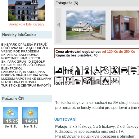
Fotografie (6)
Slovácko a Bílé Karpaty
Novinky InfoČesko
BIKEPARK OPÁLENÁ PSTRUŽÍ
PŮJČOVNA KOL A KOLOBĚŽEK -
VRBNO POD PRADĚDEM
Cena ubytování osoba/noc:
od 120 Kč do 250 Kč
SKI AREÁL SACHROVKA -
Kapacita bez přistýlek: 40
ROKYTNICE NAD JIZEROU
SKI PARK GRUŇ - DISCGOLF
SKI PARK GRUŇ - PŮJČOVNA
ELEKTROKOL
LANOVÁ DRÁHA KAROLINKA
BOBOVÁ DRÁHA HRUBÁ VODA
MUZEUM RAPOTÍNSKÉ SKLÁRNY
ROZHLEDNA BUKOVKA
TURISTICKÉ CENTRUM RAPOTÍN
Počasí v ČR
Turistická ubytovna se nachází na SV okraji obce
pro nenáročné turisty, ideální pro sportovní a jiné
UBYTOVÁNÍ
Pokoje:
2 x 3 lůžkový, 1 x 5 lůžkový, 2 x 6 lůžkový
K dispozici je společenská místnost s TV.
Pro ubytované slouží kryté posezení s ohništěm.