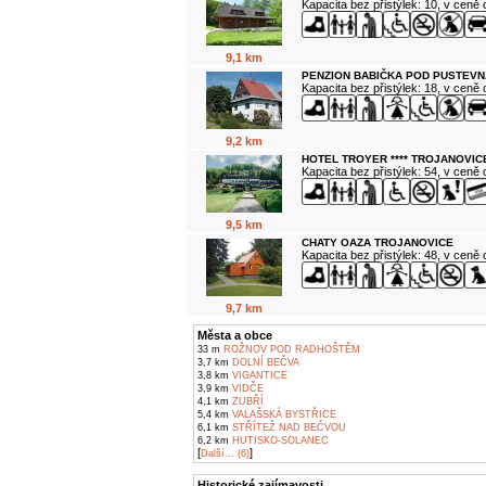
Kapacita bez přistýlek: 10, v ceně
9,1 km
PENZION BABIČKA POD PUSTEVN
Kapacita bez přistýlek: 18, v ceně
9,2 km
HOTEL TROYER **** TROJANOVIC
Kapacita bez přistýlek: 54, v ceně
9,5 km
CHATY OAZA TROJANOVICE
Kapacita bez přistýlek: 48, v ceně
9,7 km
Města a obce
33 m
ROŽNOV POD RADHOŠTĚM
3,7 km
DOLNÍ BEČVA
3,8 km
VIGANTICE
3,9 km
VIDČE
4,1 km
ZUBŘÍ
5,4 km
VALAŠSKÁ BYSTŘICE
6,1 km
STŘÍTEŽ NAD BEČVOU
6,2 km
HUTISKO-SOLANEC
[
]
Další... (6)
Historické zajímavosti