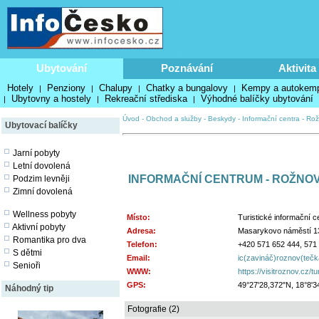
Ubytování
Poznávání
Aktivita
Hotely
Penziony
Chalupy
Chatky a bungalovy
Kempy a autokem
|
|
|
|
Ubytovny a hostely
Rekreační střediska
Výhodné balíčky ubytování
|
|
|
Úvod
-
Obchod a služby
-
Beskydy
-
Informační centra
-
Rož
Ubytovací balíčky
Jarní pobyty
Letní dovolená
INFORMAČNÍ CENTRUM - ROŽNO
Podzim levněji
Zimní dovolená
Wellness pobyty
Místo:
Turistické informační 
Aktivní pobyty
Adresa:
Masarykovo náměstí 1
Romantika pro dva
Telefon:
+420 571 652 444, 571
S dětmi
Email:
ic(zavináč)roznov(teč
Senioři
WWW:
https://visitroznov.cz/t
GPS:
49°27'28,372"N, 18°8'3
Náhodný tip
Fotografie (2)