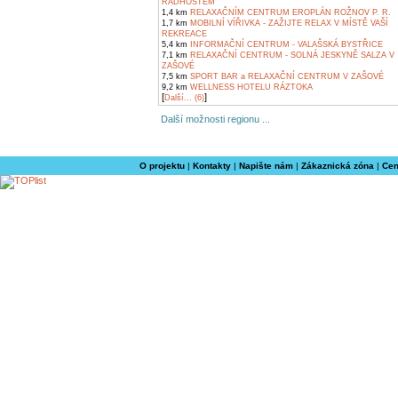
RADHOŠTĚM
1,4 km
RELAXAČNÍM CENTRUM EROPLÁN ROŽNOV P. R.
1,7 km
MOBILNÍ VÍŘIVKA - ZAŽIJTE RELAX V MÍSTĚ VAŠÍ
REKREACE
5,4 km
INFORMAČNÍ CENTRUM - VALAŠSKÁ BYSTŘICE
7,1 km
RELAXAČNÍ CENTRUM - SOLNÁ JESKYNĚ SALZA V
ZAŠOVÉ
7,5 km
SPORT BAR a RELAXAČNÍ CENTRUM V ZAŠOVÉ
9,2 km
WELLNESS HOTELU RÁZTOKA
[
]
Další... (6)
Další možnosti regionu ...
O projektu
|
Kontakty
|
Napište nám
|
Zákaznická zóna
|
Cen