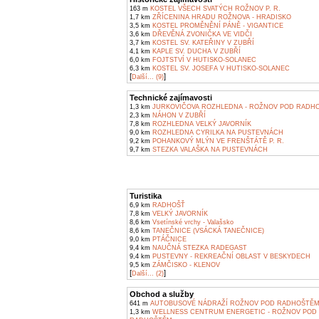
163 m
KOSTEL VŠECH SVATÝCH ROŽNOV P. R.
1,7 km
ZŘÍCENINA HRADU ROŽNOVA - HRADISKO
3,5 km
KOSTEL PROMĚNĚNÍ PÁNĚ - VIGANTICE
3,6 km
DŘEVĚNÁ ZVONIČKA VE VIDČI
3,7 km
KOSTEL SV. KATEŘINY V ZUBŘÍ
4,1 km
KAPLE SV. DUCHA V ZUBŘÍ
6,0 km
FOJTSTVÍ V HUTISKO-SOLANEC
6,3 km
KOSTEL SV. JOSEFA V HUTISKO-SOLANEC
[
]
Další... (9)
Technické zajímavosti
1,3 km
JURKOVIČOVA ROZHLEDNA - ROŽNOV POD RADH
2,3 km
NÁHON V ZUBŘÍ
7,8 km
ROZHLEDNA VELKÝ JAVORNÍK
9,0 km
ROZHLEDNA CYRILKA NA PUSTEVNÁCH
9,2 km
POHANKOVÝ MLÝN VE FRENŠTÁTĚ P. R.
9,7 km
STEZKA VALAŠKA NA PUSTEVNÁCH
Turistika
6,9 km
RADHOŠŤ
7,8 km
VELKÝ JAVORNÍK
8,6 km
Vsetínské vrchy - Valašsko
8,6 km
TANEČNICE (VSÁCKÁ TANEČNICE)
9,0 km
PTÁČNICE
9,4 km
NAUČNÁ STEZKA RADEGAST
9,4 km
PUSTEVNY - REKREAČNÍ OBLAST V BESKYDECH
9,5 km
ZÁMČISKO - KLENOV
[
]
Další... (2)
Obchod a služby
641 m
AUTOBUSOVÉ NÁDRAŽÍ ROŽNOV POD RADHOŠTĚ
1,3 km
WELLNESS CENTRUM ENERGETIC - ROŽNOV POD