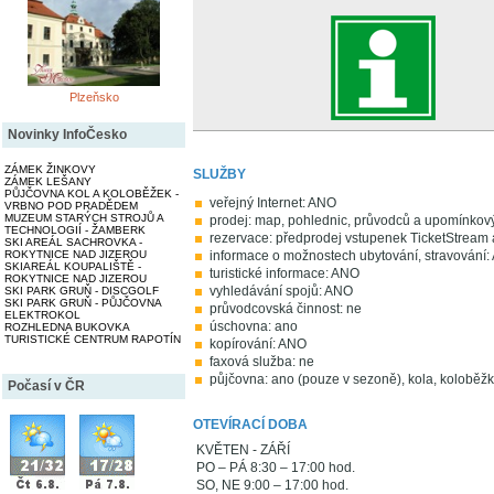
Plzeňsko
Novinky InfoČesko
ZÁMEK ŽINKOVY
SLUŽBY
ZÁMEK LEŠANY
PŮJČOVNA KOL A KOLOBĚŽEK -
veřejný Internet: ANO
VRBNO POD PRADĚDEM
MUZEUM STARÝCH STROJŮ A
prodej: map, pohlednic, průvodců a upomínko
TECHNOLOGIÍ - ŽAMBERK
rezervace: předprodej vstupenek TicketStream
SKI AREÁL SACHROVKA -
ROKYTNICE NAD JIZEROU
informace o možnostech ubytování, stravování
SKIAREÁL KOUPALIŠTĚ -
turistické informace: ANO
ROKYTNICE NAD JIZEROU
vyhledávání spojů: ANO
SKI PARK GRUŇ - DISCGOLF
SKI PARK GRUŇ - PŮJČOVNA
průvodcovská činnost: ne
ELEKTROKOL
úschovna: ano
ROZHLEDNA BUKOVKA
TURISTICKÉ CENTRUM RAPOTÍN
kopírování: ANO
faxová služba: ne
půjčovna: ano (pouze v sezoně), kola, koloběžky
Počasí v ČR
OTEVÍRACÍ DOBA
KVĚTEN - ZÁŘÍ
PO – PÁ 8:30 – 17:00 hod.
SO, NE 9:00 – 17:00 hod.