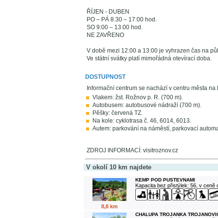
ŘÍJEN - DUBEN
PO – PÁ 8.30 – 17:00 hod.
SO 9:00 – 13:00 hod.
NE ZAVŘENO
V době mezi 12:00 a 13:00 je vyhrazen čas na pů
Ve státní svátky platí mimořádná otevírací doba.
DOSTUPNOST
Informační centrum se nachází v centru města na
Vlakem: žst. Rožnov p. R. (700 m).
Autobusem: autobusové nádraží (700 m).
Pěšky: červená TZ.
Na kole: cyklotrasa č. 46, 6014, 6013.
Autem: parkování na náměstí, parkovací automa
ZDROJ INFORMACÍ: visitroznov.cz
V okolí 10 km najdete
KEMP POD PUSTEVNAMI
Kapacita bez přistýlek: 56, v ceně
8,8 km
CHALUPA TROJANKA TROJANOVI