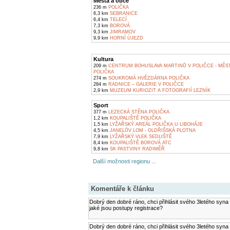
Města a obce
236 m
POLIČKA
6,3 km
SEBRANICE
6,4 km
TELECÍ
7,3 km
BOROVÁ
9,3 km
JIMRAMOV
9,9 km
HORNÍ ÚJEZD
Kultura
209 m
CENTRUM BOHUSLAVA MARTINŮ V POLIČCE - MĚS
POLIČKA
274 m
SOUKROMÁ HVĚZDÁRNA POLIČKA
284 m
RADNICE – GALERIE V POLIČCE
2,9 km
MUZEUM KURIOZIT A FOTOGRAFIÍ LEZNÍK
Sport
377 m
LEZECKÁ STĚNA POLIČKA
1,2 km
KOUPALIŠTĚ POLIČKA
1,5 km
LYŽAŘSKÝ AREÁL POLIČKA U LIBOHÁJE
4,5 km
JANELŮV LOM - OLDŘIŠSKÁ PLOTNA
7,9 km
LYŽAŘSKÝ VLEK SEDLIŠTĚ
8,4 km
KOUPALIŠTĚ BOROVÁ ATC
9,8 km
SK PASTVINY RADIMĚŘ
Další možnosti regionu ...
Komentáře k článku
Dobrý den dobré ráno, chci přihlásit svého 3letého sy
jaké jsou postupy registrace?
Dobrý den dobré ráno, chci přihlásit svého 3letého sy