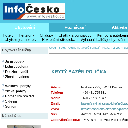
Ubytování
Poznávání
Aktivita
Hotely
Penziony
Chalupy
Chatky a bungalovy
Kempy a autokem
|
|
|
|
Ubytovny a hostely
Rekreační střediska
Výhodné balíčky ubytování
|
|
|
Úvod
-
Sport
-
Českomoravské pomezí
-
Plavání a vodní spo
Ubytovací balíčky
Jarní pobyty
Letní dovolená
KRYTÝ BAZÉN POLIČKA
Podzim levněji
Zimní dovolená
Wellness pobyty
Adresa:
Nádražní 775, 572 01 Polička
Aktivní pobyty
Telefon:
+420 461 725 631
Romantika pro dva
Mobil:
+420 737 867 342
S dětmi
Email:
bazen(zavináč)tespolicka(tečka)
Senioři
WWW:
https://tespolicka.cz/sekce/plav
GPS:
49°43'1,150"N, 16°15'50,620"E
Náhodný tip
Odpovědná osoba:
T.E.S., s.r.o., provozovatel služeb