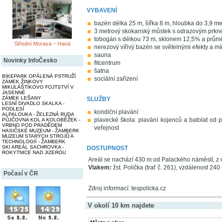
VYBAVENÍ
bazén délka 25 m, šířka 8 m, hloubka do 3,9 me
3 metrový skokanský můstek s odrazovým prk
tobogán s délkou 73 m, sklonem 12,5% a prům
Střední Morava ~ Haná
nerezový vířivý bazén se světelnými efekty a m
sauna
Novinky InfoČesko
fitcentrum
šatna
BIKEPARK OPÁLENÁ PSTRUŽÍ
sociální zařízení
ZÁMEK ŽINKOVY
MIKULÁŠTÍKOVO FOJTSTVÍ V
JASENNÉ
ZÁMEK LEŠANY
SLUŽBY
LESNÍ DIVADLO SKALKA -
PODLESÍ
kondiční plavání
ALPALOUKA - ŽELEZNÁ RUDA
plavecké škola: plavání kojenců a batolat od pů
PŮJČOVNA KOL A KOLOBĚŽEK -
VRBNO POD PRADĚDEM
veřejnost
HASIČSKÉ MUZEUM - ŽAMBERK
MUZEUM STARÝCH STROJŮ A
TECHNOLOGIÍ - ŽAMBERK
SKI AREÁL SACHROVKA -
DOSTUPNOST
ROKYTNICE NAD JIZEROU
Areál se nachází 430 m od Palackého náměstí, z 
Vlakem:
žst. Polička (trať č. 261), vzdálenost 240
Počasí v ČR
Zdroj informací: tespolicka.cz
V okolí 10 km najdete