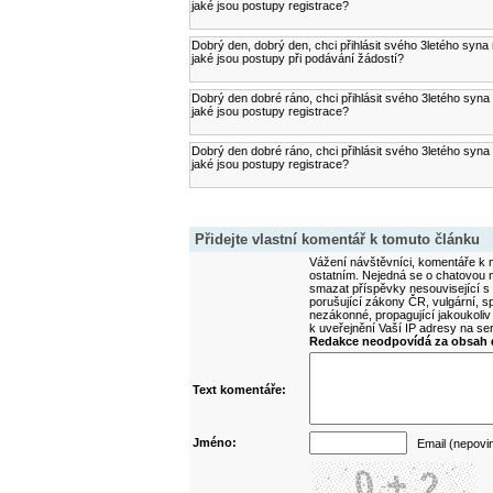
jaké jsou postupy registrace?
Dobrý den, dobrý den, chci přihlásit svého 3letého syn
jaké jsou postupy při podávání žádostí?
Dobrý den dobré ráno, chci přihlásit svého 3letého sy
jaké jsou postupy registrace?
Dobrý den dobré ráno, chci přihlásit svého 3letého sy
jaké jsou postupy registrace?
Přidejte vlastní komentář k tomuto článku
Vážení návštěvníci, komentáře k m
ostatním. Nejedná se o chatovou m
smazat příspěvky nesouvisející s
porušující zákony ČR, vulgární, sp
nezákonné, propagující jakoukoliv
k uveřejnění Vaší IP adresy na s
Redakce neodpovídá za obsah d
Text komentáře:
Jméno:
Email (nepovi