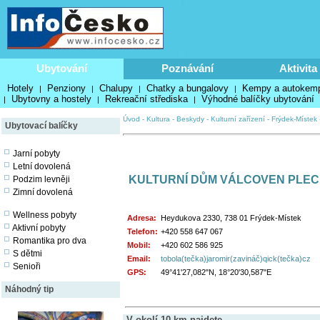
Ubytování
Poznávání
Aktivita
Hotely
Penziony
Chalupy
Chatky a bungalovy
Kempy a autokem
|
|
|
|
Ubytovny a hostely
Rekreační střediska
Výhodné balíčky ubytování
|
|
|
Úvod
-
Kultura
-
Beskydy
-
Kulturní zařízení
-
Frýdek-Místek
Ubytovací balíčky
Jarní pobyty
Letní dovolená
KULTURNÍ DŮM VÁLCOVEN PLEC
Podzim levněji
Zimní dovolená
Wellness pobyty
Adresa:
Heydukova 2330, 738 01 Frýdek-Místek
Aktivní pobyty
Telefon:
+420 558 647 067
Romantika pro dva
Mobil:
+420 602 586 925
S dětmi
Email:
tobola(tečka)jaromir(zavináč)qick(tečka)cz
Senioři
GPS:
49°41'27,082"N, 18°20'30,587"E
Náhodný tip
V okolí 10 km najdete