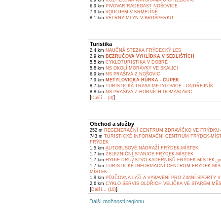
6,9 km
ROZHLEDNA PANORAMA U CHLEBOVIC
6,9 km
PIVOVAR RADEGAST NOŠOVICE
7,9 km
VODOJEM V KRMELÍNĚ
8,1 km
VĚTRNÝ MLÝN V BRUŠPERKU
Turistika
2,4 km
NAUČNÁ STEZKA FRÝDECKÝ LES
2,9 km
BEZRUČOVA VYHLÍDKA V SEDLIŠTÍCH
5,5 km
CYKLOTURISTIKA V DOBRÉ
5,8 km
NS OKOLÍ MORÁVKY VE SKALICI
6,9 km
NS PRAŠIVÁ Z NOŠOVIC
7,9 km
METYLOVICKÁ HŮRKA - ČUPEK
8,7 km
TURISTICKÁ TRASA METYLOVICE - ONDŘEJNÍK
8,8 km
NS PRAŠIVÁ Z HORNÍCH DOMASLAVIC
[
]
Další... (3)
Obchod a služby
252 m
REGENERAČNÍ CENTRUM ZDRAVÍČKO VE FRÝDKU-
743 m
TURISTICKÉ INFORMAČNÍ CENTRUM FRÝDEK-MÍS
FRÝDEK
1,5 km
AUTOBUSOVÉ NÁDRAŽÍ FRÝDEK-MÍSTEK
1,7 km
ŽELEZNIČNÍ STANICE FRÝDEK-MÍSTEK
1,7 km
HYGIE DRUŽSTVO KADEŘNÍKŮ FRÝDEK-MÍSTEK, pob
1,7 km
TURISTICKÉ INFORMAČNÍ CENTRUM FRÝDEK-MÍS
MÍSTEK
1,9 km
PŮJČOVNA LYŽÍ A VYBAVENÍ PRO ZIMNÍ SPORTY V
2,6 km
CYKLO SERVIS OLDŘICH VELIČKA VE STARÉM MĚ
[
]
Další... (10)
Další možnosti regionu ...