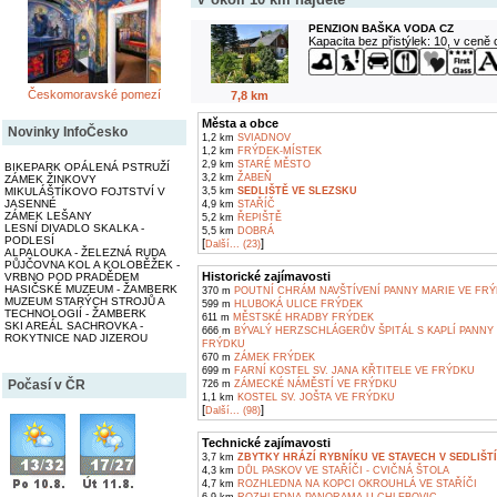
PENZION BAŠKA VODA CZ
Kapacita bez přistýlek: 10, v ceně
Českomoravské pomezí
7,8 km
Města a obce
Novinky InfoČesko
1,2 km
SVIADNOV
1,2 km
FRÝDEK-MÍSTEK
2,9 km
STARÉ MĚSTO
BIKEPARK OPÁLENÁ PSTRUŽÍ
3,2 km
ŽABEŇ
ZÁMEK ŽINKOVY
3,5 km
SEDLIŠTĚ VE SLEZSKU
MIKULÁŠTÍKOVO FOJTSTVÍ V
JASENNÉ
4,9 km
STAŘÍČ
ZÁMEK LEŠANY
5,2 km
ŘEPIŠTĚ
LESNÍ DIVADLO SKALKA -
5,5 km
DOBRÁ
PODLESÍ
[
]
Další... (23)
ALPALOUKA - ŽELEZNÁ RUDA
PŮJČOVNA KOL A KOLOBĚŽEK -
Historické zajímavosti
VRBNO POD PRADĚDEM
HASIČSKÉ MUZEUM - ŽAMBERK
370 m
POUTNÍ CHRÁM NAVŠTÍVENÍ PANNY MARIE VE FR
MUZEUM STARÝCH STROJŮ A
599 m
HLUBOKÁ ULICE FRÝDEK
TECHNOLOGIÍ - ŽAMBERK
611 m
MĚSTSKÉ HRADBY FRÝDEK
SKI AREÁL SACHROVKA -
666 m
BÝVALÝ HERZSCHLÁGERŮV ŠPITÁL S KAPLÍ PANNY
ROKYTNICE NAD JIZEROU
FRÝDKU
670 m
ZÁMEK FRÝDEK
699 m
FARNÍ KOSTEL SV. JANA KŘTITELE VE FRÝDKU
Počasí v ČR
726 m
ZÁMECKÉ NÁMĚSTÍ VE FRÝDKU
1,1 km
KOSTEL SV. JOŠTA VE FRÝDKU
[
]
Další... (98)
Technické zajímavosti
3,7 km
ZBYTKY HRÁZÍ RYBNÍKU VE STAVECH V SEDLIŠT
4,3 km
DŮL PASKOV VE STAŘÍČI - CVIČNÁ ŠTOLA
4,7 km
ROZHLEDNA NA KOPCI OKROUHLÁ VE STAŘÍČI