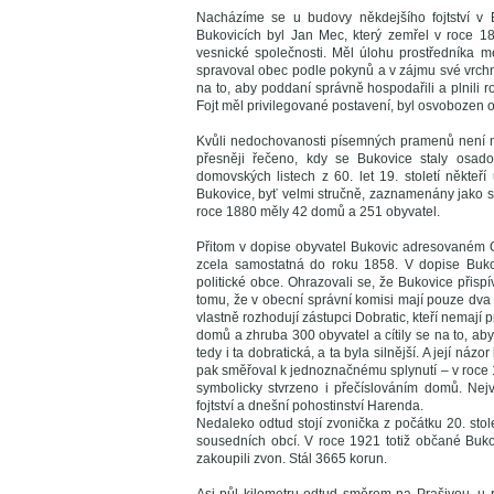
Nacházíme se u budovy někdejšího fojtství v B
Bukovicích byl Jan Mec, který zemřel v roce 184
vesnické společnosti. Měl úlohu prostředníka me
spravoval obec podle pokynů a v zájmu své vrchno
na to, aby poddaní správně hospodařili a plnili 
Fojt měl privilegované postavení, byl osvobozen o
Kvůli nedochovanosti písemných pramenů není mo
přesněji řečeno, kdy se Bukovice staly osad
domovských listech z 60. let 19. století někteř
Bukovice, byť velmi stručně, zaznamenány jako sa
roce 1880 měly 42 domů a 251 obyvatel.
Přitom v dopise obyvatel Bukovic adresovaném 
zcela samostatná do roku 1858. V dopise Bukov
politické obce. Ohrazovali se, že Bukovice při
tomu, že v obecní správní komisi mají pouze dva 
vlastně rozhodují zástupci Dobratic, kteří nemaj
domů a zhruba 300 obyvatel a cítily se na to, aby 
tedy i ta dobratická, a ta byla silnější. A její n
pak směřoval k jednoznačnému splynutí – v roce 1
symbolicky stvrzeno i přečíslováním domů. Nej
fojtství a dnešní pohostinství Harenda.
Nedaleko odtud stojí zvonička z počátku 20. stol
sousedních obcí. V roce 1921 totiž občané Buko
zakoupili zvon. Stál 3665 korun.