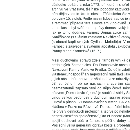
centra a do zdejšího kostela putovali lidé ze š
důsledku požáru z roku 1773, při kterém shořel
archivu ve Vratislavi, těšínské pobočky katovick
běh dějin v tomto farním okrsku Těšínského Sle
poloviny 15. století. Podle místní lidové tradice j
s reformací připadla fara s kostelem v polovině 1
tamní kostel byl svěřen do správy domaslavských fa
jak je tomu dodnes. Farnost Domaslavice zahr
Soběšovice (s filiálním kostelem Navštívení Pann
(s obecní kaplí svatých Cyrila a Metoděje). V mi
Farnost je zasvěcena svatému apoštolu Jakubovi 
Panny Marie Karmelské (16. 7.).
Mezi duchovními správci zdejší farnosti vyniká 
nedalekých Žermanicích. Do Domaslavic nastoupi
Navštívení Panny Marie ve Frýdku. Do dějin zdejš
vlastenec, hospodář a v neposlední řadě také jako
jejich následná obnova se však neblaze odrazily 
53 let. Jeho hrob se nachází na zdejším sta
nesmazatelně zapsalo také do dějin české básni
názvem „Domaslovice“, která je součástí sbírky Sl
Jinou velkou osobností v duchovní správě zdejš
Orlové a působil v Domaslavicích v letech 1972 a
kláštera v Praze na Břevnově. Po rozpuštění řeho
nejprve v dělnických profesích a teprve po několi
benediktinského společenství „Ora et labora“ (Mo
spojit duchovní péči o farnost s péčí o dobrý t
Poslední velká generální oprava kostela proběh