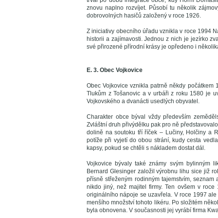
trval po dobu integrace obce, kdy Horní Domasla
znovu naplno rozvíjet. Působí tu několik zájmov
dobrovolných hasičů založený v roce 1926.
Z iniciativy obecního úřadu vznikla v roce 1994 
historii a zajímavosti. Jednou z nich je jezírk
své přirozené přírodní krásy je opředeno i několi
E. 3. Obec Vojkovice
Obec Vojkovice vznikla patrně někdy počátkem 16
Tlukům z Tošanovic a v urbáři z roku 1580 je u
Vojkovského a dvanácti usedlých obyvatel.
Charakter obce býval vždy především zemědělský
Zvláštní druh přivýdělku pak pro ně představovalo
dolině na soutoku tří říček – Lučiny, Holčiny 
potíže při vyjetí do obou strání, kudy cesta ved
kapsy, pokud se chtěli s nákladem dostat dál.
Vojkovice bývaly také známy svým bylinným lik
Bernard Glesinger založil výrobnu lihu sice již 
přísně střeženým rodinným tajemstvím, seznam a
nikdo jiný, než majitel firmy. Ten ovšem v roce
originálního nápoje se uzavřela. V roce 1997 ale
menšího množství tohoto likéru. Po složitém někol
byla obnovena. V současnosti jej vyrábí firma Kw