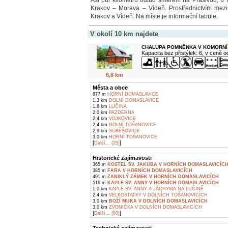
Asi půl kilometru odtud směrem na Prašivou, u 
Krakov – Morava – Vídeň. Prostřednictvím mezi
Krakov a Vídeň. Na místě je informační tabule.
V okolí 10 km najdete
CHALUPA POMNĚNKA V KOMORNÍ
Kapacita bez přistýlek: 6, v ceně 
6,8 km
Města a obce
877 m
HORNÍ DOMASLAVICE
1,3 km
DOLNÍ DOMASLAVICE
1,8 km
LUČINA
2,0 km
PAZDERNA
2,4 km
VOJKOVICE
2,4 km
DOLNÍ TOŠANOVICE
2,9 km
SOBĚŠOVICE
3,0 km
HORNÍ TOŠANOVICE
[
]
Další... (25)
Historické zajímavosti
365 m
KOSTEL SV. JAKUBA V HORNÍCH DOMASLAVICÍC
385 m
FARA V HORNÍCH DOMASLAVICÍCH
491 m
ZANIKLÝ ZÁMEK V HORNÍCH DOMASLAVICÍCH
516 m
KAPLE SV. ANNY V HORNÍCH DOMASLAVICÍCH
1,0 km
KAPLE SV. ANNY A JÁCHYMA NA LUČINĚ
2,4 km
VELKOSTATKY V DOLNÍCH TOŠANOVICÍCH
3,0 km
BOŽÍ MUKA V DOLNÍCH DOMASLAVICÍCH
3,0 km
ZVONIČKA V DOLNÍCH DOMASLAVICÍCH
[
]
Další... (93)