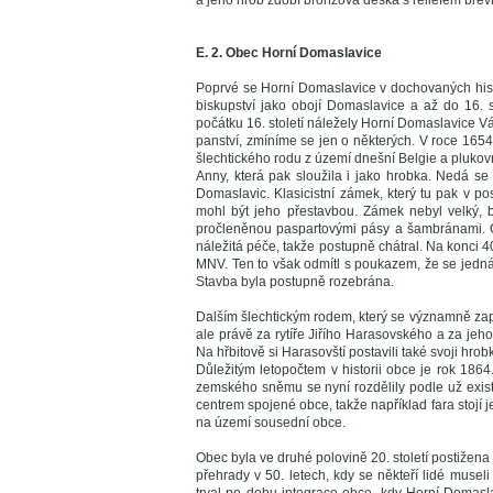
a jeho hrob zdobí bronzová deska s reliéfem břev
E. 2. Obec Horní Domaslavice
Poprvé se Horní Domaslavice v dochovaných hist
biskupství jako obojí Domaslavice a až do 16. 
počátku 16. století náležely Horní Domaslavice 
panství, zmíníme se jen o některých. V roce 1654
šlechtického rodu z území dnešní Belgie a plukov
Anny, která pak sloužila i jako hrobka. Nedá se z
Domaslavic. Klasicistní zámek, který tu pak v pos
mohl být jeho přestavbou. Zámek nebyl velký, 
pročleněnou paspartovými pásy a šambránami. Od
náležitá péče, takže postupně chátral. Na konci 4
MNV. Ten to však odmítl s poukazem, že se jedná o
Stavba byla postupně rozebrána.
Dalším šlechtickým rodem, který se významně zapsal
ale právě za rytíře Jiřího Harasovského a za jeh
Na hřbitově si Harasovští postavili také svoji hrob
Důležitým letopočtem v historii obce je rok 186
zemského sněmu se nyní rozdělily podle už exist
centrem spojené obce, takže například fara stojí
na území sousední obce.
Obec byla ve druhé polovině 20. století postižena
přehrady v 50. letech, kdy se někteří lidé museli