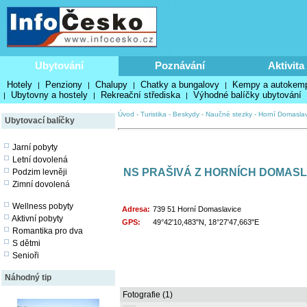
Ubytování
Poznávání
Aktivita
Hotely
Penziony
Chalupy
Chatky a bungalovy
Kempy a autokem
|
|
|
|
Ubytovny a hostely
Rekreační střediska
Výhodné balíčky ubytování
|
|
|
Úvod
-
Turistika
-
Beskydy
-
Naučné stezky
-
Horní Domaslav
Ubytovací balíčky
Jarní pobyty
Letní dovolená
NS PRAŠIVÁ Z HORNÍCH DOMASL
Podzim levněji
Zimní dovolená
Wellness pobyty
Adresa:
739 51 Horní Domaslavice
Aktivní pobyty
GPS:
49°42'10,483"N, 18°27'47,663"E
Romantika pro dva
S dětmi
Senioři
Náhodný tip
Fotografie (1)