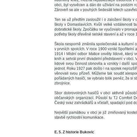
lidumilný kněz, možná nejdůležitější osobnost v hi
obci, byl vysvěcen a dán do užívání na podzim rok
Zároveň se ale v pouhých šedesáti letech uzavřel
Ten se už předtím zasloužil i o založení školy v
školy v Domaslavicích. Kvůli velké vzdálenosti ta
dobratické školy. Zpočátku se vyučovalo v pronaja
potřeby školy dřevěné selské stavení a až v roce
Škola nesporně změnila společenské a kulturní ov
v prvních spolcích. V roce 1900 vznikl Spořiteln
1914 i Místní odbor Matice osvěty lidové, který 
knih a sehrál první divadelní představení v obci. 
lidové svou činnost obnovila a vznikly i další s
jednot. Roku 1927 pak došlo i na spolek nejrozšíř
věnovali svou přízeň. Můžeme tak soudit alespo
pořádaných hasiči, se vybralo tolik peněz, že si s
zbrojnice.
Sbor dobrovolných hasičů v obci aktivně působí
občanských organizací. Působí tu TJ Comfort D
Český svaz zahrádkářů a včelaři, spadající pod 
Největší památkou v obci je již zmiňovaný kost
stavbě rychlostní komunikace.
E. 5. Z historie Bukovic