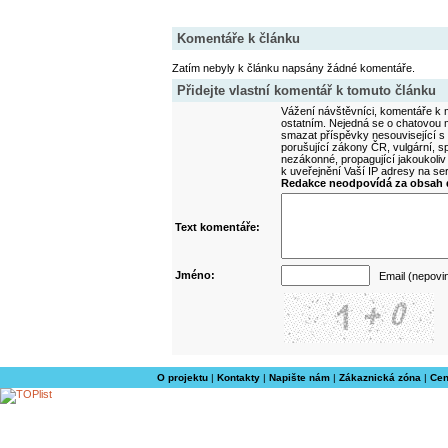
Komentáře k článku
Zatím nebyly k článku napsány žádné komentáře.
Přidejte vlastní komentář k tomuto článku
Vážení návštěvníci, komentáře k m
ostatním. Nejedná se o chatovou m
smazat příspěvky nesouvisející s
porušující zákony ČR, vulgární, sp
nezákonné, propagující jakoukoliv
k uveřejnění Vaší IP adresy na s
Redakce neodpovídá za obsah d
Text komentáře:
Jméno:
Email (nepovi
O projektu
|
Kontakty
|
Napište nám
|
Zákaznická zóna
|
Cen