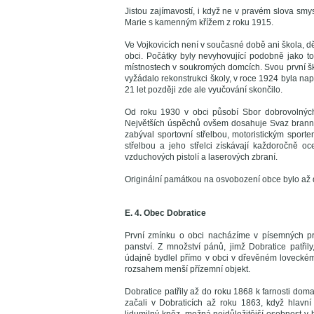
Jistou zajímavostí, i když ne v pravém slova smys
Marie s kamenným křížem z roku 1915.
Ve Vojkovicích není v současné době ani škola, dět
obci. Počátky byly nevyhovující podobně jako t
místnostech v soukromých domcích. Svou první šk
vyžádalo rekonstrukci školy, v roce 1924 byla na
21 let později zde ale vyučování skončilo.
Od roku 1930 v obci působí Sbor dobrovolných h
Největších úspěchů ovšem dosahuje Svaz branně 
zabýval sportovní střelbou, motoristickým sport
střelbou a jeho střelci získávají každoročně o
vzduchových pistolí a laserových zbraní.
Originální památkou na osvobození obce bylo až do
E. 4. Obec Dobratice
První zmínku o obci nacházíme v písemných p
panství. Z množství pánů, jimž Dobratice patři
údajně bydlel přímo v obci v dřevěném lovecké
rozsahem menší přízemní objekt.
Dobratice patřily až do roku 1868 k farnosti domas
začali v Dobraticích až roku 1863, když hlavní