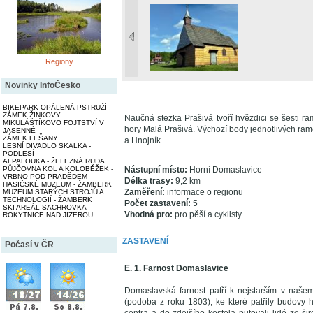
Regiony
Novinky InfoČesko
BIKEPARK OPÁLENÁ PSTRUŽÍ
ZÁMEK ŽINKOVY
Naučná stezka Prašivá tvoří hvězdici se šesti ra
MIKULÁŠTÍKOVO FOJTSTVÍ V
hory Malá Prašivá. Výchozí body jednotlivých ra
JASENNÉ
ZÁMEK LEŠANY
a Hnojník.
LESNÍ DIVADLO SKALKA -
PODLESÍ
ALPALOUKA - ŽELEZNÁ RUDA
PŮJČOVNA KOL A KOLOBĚŽEK -
Nástupní místo:
Horní Domaslavice
VRBNO POD PRADĚDEM
Délka trasy:
9,2 km
HASIČSKÉ MUZEUM - ŽAMBERK
Zaměření:
informace o regionu
MUZEUM STARÝCH STROJŮ A
TECHNOLOGIÍ - ŽAMBERK
Počet zastavení:
5
SKI AREÁL SACHROVKA -
Vhodná pro:
pro pěší a cyklisty
ROKYTNICE NAD JIZEROU
ZASTAVENÍ
Počasí v ČR
E. 1. Farnost Domaslavice
Domaslavská farnost patří k nejstarším v našem
(podoba z roku 1803), ke které patřily budovy 