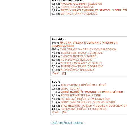
Technické zajímavosti
5,3 km
PIVOVAR RADEGAST NOŠOVICE
7,5 km
ROZHLEDNA NA PRAŠIVÉ
8,2 km
ZBYTKY HRÁZÍ RYBNÍKU VE STAVECH V SEDLIŠT
9,7 km
VĚTRNÉ MLÝNKY V ŠENOVĚ
Turistika
349 m
NAUČNÁ STEZKA U ŽERMANIC V HORNÍCH
DOMASLAVICÍCH
980 m
CYKLOTRASA V HORNÍCH DOMASLAVICÍCH
2,4 km
TURISTICKÉ TRASY Z VOJKOVIC
4,7 km
CYKLOTURISTIKA V DOBRÉ
5,3 km
NS PRAŠIVÁ Z NOŠOVIC
5,5 km
NS OKOLÍ MORÁVKY VE SKALICI
6,0 km
TURISTICKÁ TRASA Z DOBRATIC
6,0 km
NS PRAŠIVÁ Z HNOJNÍKU
[
]
Další... (9)
Sport
1,7 km
TĚLOCVIČNA A HŘIŠTĚ NA LUČINĚ
1,7 km
JÓGA - LUČINA
1,8 km
VODNÍ NÁDRŽ ŽERMANICE U FRÝDKU-MÍSTKU
2,4 km
SOKOLSKÉ HŘIŠTĚ NA LUČINĚ
2,4 km
FOTBALOVÉ HŘIŠTĚ VE VOJKOVICÍCH
2,5 km
SPORTOVNÍ STŘELNICE SBTS VOJKOVICE
3,1 km
STÁJ NEWPORT RANCH V DOLNÍCH DOMASLAVIC
4,1 km
FOTBALOVÉ HŘIŠTĚ TJ DOBRATICE
[
]
Další... (26)
Další možnosti regionu ...