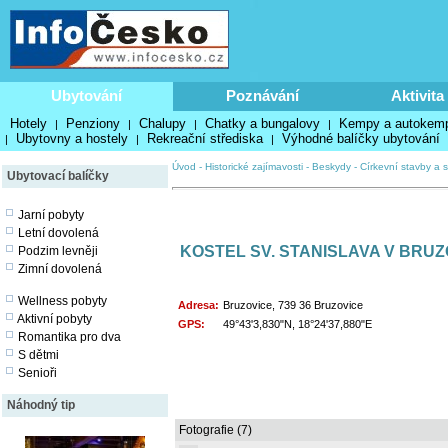
Ubytování
Poznávání
Aktivita
Hotely
Penziony
Chalupy
Chatky a bungalovy
Kempy a autokem
|
|
|
|
Ubytovny a hostely
Rekreační střediska
Výhodné balíčky ubytování
|
|
|
Úvod
-
Historické zajímavosti
-
Beskydy
-
Církevní stavby a s
Ubytovací balíčky
Jarní pobyty
Letní dovolená
KOSTEL SV. STANISLAVA V BRUZ
Podzim levněji
Zimní dovolená
Wellness pobyty
Adresa:
Bruzovice, 739 36 Bruzovice
Aktivní pobyty
GPS:
49°43'3,830"N, 18°24'37,880"E
Romantika pro dva
S dětmi
Senioři
Náhodný tip
Fotografie (7)