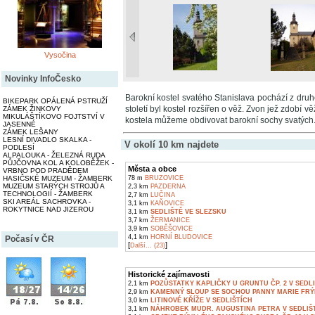
Vysočina
Novinky InfoČesko
Barokní kostel svatého Stanislava pochází z druh
BIKEPARK OPÁLENÁ PSTRUŽÍ
století byl kostel rozšířen o věž. Zvon jež zdobí v
ZÁMEK ŽINKOVY
MIKULÁŠTÍKOVO FOJTSTVÍ V
kostela můžeme obdivovat barokní sochy svatých
JASENNÉ
ZÁMEK LEŠANY
LESNÍ DIVADLO SKALKA -
V okolí 10 km najdete
PODLESÍ
ALPALOUKA - ŽELEZNÁ RUDA
PŮJČOVNA KOL A KOLOBĚŽEK -
Města a obce
VRBNO POD PRADĚDEM
HASIČSKÉ MUZEUM - ŽAMBERK
78 m
BRUZOVICE
MUZEUM STARÝCH STROJŮ A
2,3 km
PAZDERNA
TECHNOLOGIÍ - ŽAMBERK
2,7 km
LUČINA
SKI AREÁL SACHROVKA -
3,1 km
KAŇOVICE
ROKYTNICE NAD JIZEROU
3,1 km
SEDLIŠTĚ VE SLEZSKU
3,7 km
ŽERMANICE
3,9 km
SOBĚŠOVICE
4,1 km
HORNÍ BLUDOVICE
Počasí v ČR
[
]
Další... (23)
Historické zajímavosti
2,1 km
POZŮSTATKY KAPLIČKY U GRUNTU ČP. 2 V SEDL
2,9 km
KAMENNÝ SLOUP SE SOCHOU PANNY MARIE FRÝ
3,0 km
LITINOVÉ KŘÍŽE V SEDLIŠTÍCH
3,1 km
NÁHROBEK MUDR. AUGUSTINA PETRA V SEDLIŠ