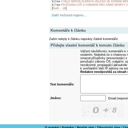
6,2 km
CYKLO SERVIS OLDŘICH VELIČKA VE STARÉM MĚ
6,7 km
PŮJČOVNA LYŽÍ A VYBAVENÍ PRO ZIMNÍ SPORTY V
[
]
Další... (4)
Další možnosti regionu ...
Komentáře k článku
Zatím nebyly k článku napsány žádné komentáře.
Přidejte vlastní komentář k tomuto článku
Vážení návštěvníci, komentáře k m
ostatním. Nejedná se o chatovou m
smazat příspěvky nesouvisející s
porušující zákony ČR, vulgární, sp
nezákonné, propagující jakoukoliv
k uveřejnění Vaší IP adresy na s
Redakce neodpovídá za obsah d
Text komentáře:
Jméno:
Email (nepovi
O projektu
|
Kontakty
|
Napište nám
|
Zákaznická zóna
|
Cen