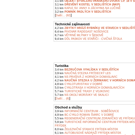
3,1 km
OBJEKT BÝVALÉHO PANSKÉHO DVORA ČP. 18 V S
3,1 km
DŘEVĚNÝ KOSTEL V SEDLIŠTÍCH (NKP)
3,1 km
KAPLE SV. ANNY A JÁCHYMA NA LUČINĚ
3,2 km
POMNÍK PADLÝCH V SEDLIŠTÍCH
[
]
Další... (92)
Technické zajímavosti
4,2 km
ZBYTKY HRÁZÍ RYBNÍKU VE STAVECH V SEDLIŠT
6,4 km
PIVOVAR RADEGAST NOŠOVICE
6,7 km
VĚTRNÉ MLÝNKY V ŠENOVĚ
9,4 km
DŮL PASKOV VE STAŘÍČI - CVIČNÁ ŠTOLA
Turistika
3,4 km
BEZRUČOVA VYHLÍDKA V SEDLIŠTÍCH
3,9 km
NAUČNÁ STEZKA FRÝDECKÝ LES
4,1 km
NS PRAŠIVÁ Z HORNÍCH DOMASLAVIC
4,2 km
NAUČNÁ STEZKA U ŽERMANIC V HORNÍCH DOMA
4,8 km
CYKLOTURISTIKA V DOBRÉ
5,0 km
CYKLOTRASA V HORNÍCH DOMASLAVICÍCH
5,7 km
TURISTICKÉ TRASY Z VOJKOVIC
5,7 km
NS OKOLÍ MORÁVKY VE SKALICI
[
]
Další... (6)
Obchod a služby
3,9 km
INFORMAČNÍ CENTRUM - SOBĚŠOVICE
4,9 km
BC-CYKLO ROMAN ŠVARC V DOBRÉ
5,5 km
REGENERAČNÍ CENTRUM ZDRAVÍČKO VE FRÝDKU
5,8 km
TURISTICKÉ INFORMAČNÍ CENTRUM FRÝDEK-MÍS
FRÝDEK
6,0 km
ŽELEZNIČNÍ STANICE FRÝDEK-MÍSTEK
6,1 km
AUTOBUSOVÉ NÁDRAŽÍ FRÝDEK-MÍSTEK