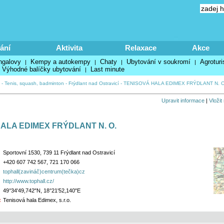
ání
Aktivita
Relaxace
Akce
ngalovy
Kempy a autokempy
Chaty
Ubytování v soukromí
Agroturi
|
|
|
|
Výhodné balíčky ubytování
Last minute
|
-
Tenis, squash, badminton
-
Frýdlant nad Ostravicí
-
TENISOVÁ HALA EDIMEX FRÝDLANT N. O
Upravit informace
|
Vložit
ALA EDIMEX FRÝDLANT N. O.
Sportovní 1530, 739 11 Frýdlant nad Ostravicí
+420 607 742 567, 721 170 066
tophall(zavináč)centrum(tečka)cz
http://www.tophall.cz/
49°34'49,742"N, 18°21'52,140"E
:
Tenisová hala Edimex, s.r.o.