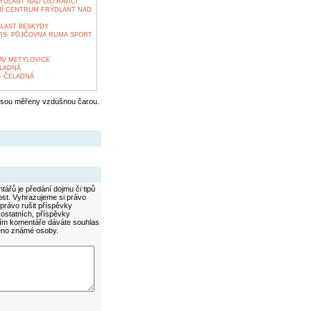
ÝDLANT NAD OSTRAVICÍ
NÍ CENTRUM FRÝDLANT NAD
BLAST BESKYDY
VIS, PŮJČOVNA RUMA SPORT
V METYLOVICE
ELADNÁ
- ČELADNÁ
jsou měřeny vzdušnou čarou.
ářů je předání dojmu či tipů
ost. Vyhrazujeme si právo
právo rušit příspěvky
 ostatních, příspěvky
áním komentáře dáváte souhlas
méno známé osoby.