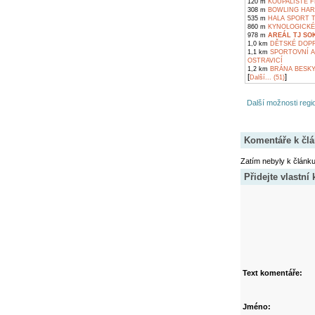
120 m
KOUPALIŠTĚ F
308 m
BOWLING HAR
535 m
HALA SPORT T
860 m
KYNOLOGICKÉ 
978 m
AREÁL TJ SO
1,0 km
DĚTSKÉ DOPR
1,1 km
SPORTOVNÍ A
OSTRAVICÍ
1,2 km
BRÁNA BESKY
[
]
Další... (51)
Další možnosti regio
Komentáře k čl
Zatím nebyly k článk
Přidejte vlastní
Text komentáře:
Jméno: