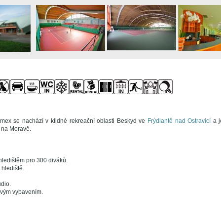
mex se nachází v klidné rekreační oblasti Beskyd ve
Frýdlantě nad Ostravicí
a j
 na Moravě.
 hledištěm pro 300 diváků.
 hlediště.
dio.
ovým vybavením.