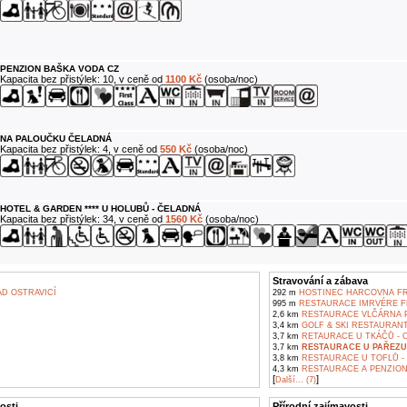
PENZION BAŠKA VODA CZ
Kapacita bez přistýlek: 10, v ceně od
1100 Kč
(osoba/noc)
NA PALOUČKU ČELADNÁ
Kapacita bez přistýlek: 4, v ceně od
550 Kč
(osoba/noc)
HOTEL & GARDEN **** U HOLUBŮ - ČELADNÁ
Kapacita bez přistýlek: 34, v ceně od
1560 Kč
(osoba/noc)
Stravování a zábava
D OSTRAVICÍ
292 m
HOSTINEC HARCOVNA FR
995 m
RESTAURACE IMRVÉRE F
2,6 km
RESTAURACE VLČÁRNA 
3,4 km
GOLF & SKI RESTAURANT
3,7 km
RETAURACE U TKÁČŮ - 
3,7 km
RESTAURACE U PAŘEZU
3,8 km
RESTAURACE U TOFLŮ -
4,3 km
RESTAURACE A PENZION 
[
]
Další... (7)
osti
Přírodní zajímavosti