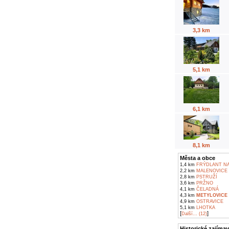
3,3 km
5,1 km
6,1 km
8,1 km
Města a obce
1,4 km
FRÝDLANT NA
2,2 km
MALENOVICE
2,8 km
PSTRUŽÍ
3,6 km
PRŽNO
4,1 km
ČELADNÁ
4,3 km
METYLOVICE
4,9 km
OSTRAVICE
5,1 km
LHOTKA
[
]
Další... (12)
Historické zajímav