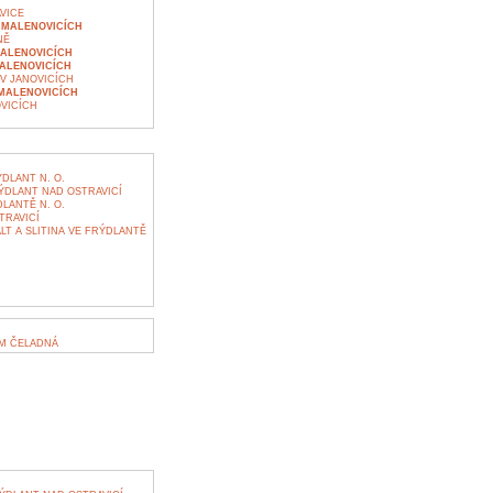
VICE
 MALENOVICÍCH
NĚ
ALENOVICÍCH
MALENOVICÍCH
V JANOVICÍCH
 MALENOVICÍCH
VICÍCH
DLANT N. O.
DLANT NAD OSTRAVICÍ
LANTĚ N. O.
TRAVICÍ
T A SLITINA VE FRÝDLANTĚ
M ČELADNÁ