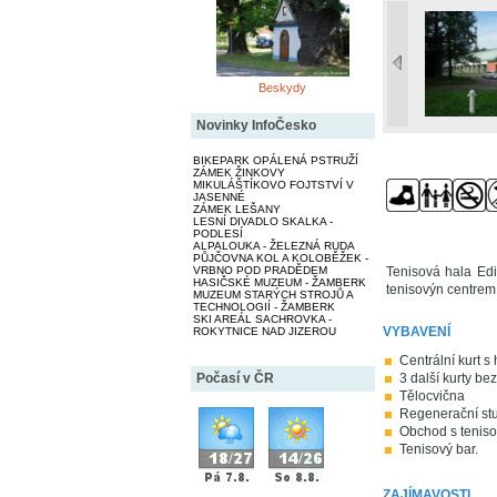
Beskydy
Novinky InfoČesko
BIKEPARK OPÁLENÁ PSTRUŽÍ
ZÁMEK ŽINKOVY
MIKULÁŠTÍKOVO FOJTSTVÍ V
JASENNÉ
ZÁMEK LEŠANY
LESNÍ DIVADLO SKALKA -
PODLESÍ
ALPALOUKA - ŽELEZNÁ RUDA
PŮJČOVNA KOL A KOLOBĚŽEK -
VRBNO POD PRADĚDEM
Tenisová hala Edi
HASIČSKÉ MUZEUM - ŽAMBERK
tenisovýn centrem
MUZEUM STARÝCH STROJŮ A
TECHNOLOGIÍ - ŽAMBERK
SKI AREÁL SACHROVKA -
VYBAVENÍ
ROKYTNICE NAD JIZEROU
Centrální kurt s
Počasí v ČR
3 další kurty bez
Tělocvična
Regenerační stu
Obchod s tenis
Tenisový bar.
ZAJÍMAVOSTI