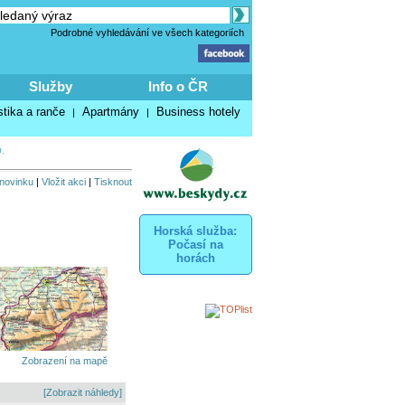
Podrobné vyhledávání ve všech kategoriích
Služby
Info o ČR
stika a ranče
Apartmány
Business hotely
|
|
.
 novinku
|
Vložit akci
|
Tisknout
Horská služba:
Počasí na
horách
Zobrazení na mapě
[Zobrazit náhledy]