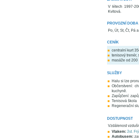
V létech 1997-20
Kvitová.
PROVOZNÍ DOBA
Po, Út, St, Čt, Pá
CENÍK
centralní kurt 3
tenisový trenér,
masáže od 200 
SLUŽBY
Halu si lze pron
Občerstvení: c
kuchyně.
Zapůjčení: zapů
Tenisová škola
Regenerační služ
DOSTUPNOST
Vzdálenost vzdušn
Vlakem:
žst. Frý
Autobusem:
zas