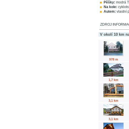
Pěšky:
modrá TZ
Na kole:
cyklotr
Autem:
vlastní 
ZDROJ INFORMACÍ
V okolí 10 km n
978 m
1,7 km
3,1 km
3,1 km