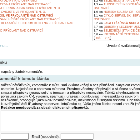
RÝDLANT NAD OSTRAVICÍ
1,2 km
ŽELEZNIČNÍ STANICE FR
COVNA FRÝDLANT NAD OSTRAVICÍ
1,3 km
TURISTICKÉ INFORMAČ
J FERRUM A BAR SPORT FRÝDLANT N. O.
OSTRAVICÍ
CVIČIŠTĚ VE FRÝDLANTĚ N. O.
1,6 km
HORSKÁ SLUŽBA ČR - O
KOL VE FRÝDLANTĚ NAD OSTRAVICÍ
3,1 km
CYKLO SERVIS, SKI SER
AVNÍ HŘIŠTĚ FRÝDLANT NAD OSTRAVICÍ
OSTRAVICE
 RELAXAČNÍ CENTRUM KOTELNA - FRÝDLANT NAD
3,2 km
JAPA LYŽAŘSKÁ ŠKOLA
3,7 km
ODBORNÝ LÉČEBNÝ ÚSTA
D FRÝDLANT NAD OSTRAVICÍ
3,7 km
ŽELEZNIČNÍ STANICE Č
4,0 km
INFORMAČNÍ CENTRUM 
[
]
Další... (15)
nu ...
Uvedené vzdálenosti 
ánku
u napsány žádné komentáře.
 komentář k tomuto článku
Vážení návštěvníci, komentáře k místu smí vkládat každý a bez přihlášení. Smyslem koment
ostatním. Nejedná se o chatovou místnost. Prosíme všechny přispívající o slušnost a věcn
smazat příspěvky nesouvisející s tématem a příspěvky nesmyslné. Taktéž si vyhrazujeme 
porušující zákony ČR, vulgární, spamující, urážející, pomlouvající, nerespektující soukromí
nezákonné, propagující jakoukoliv nesnášenlivost, diskriminaci či skrytou reklamu. Odesl
k uveřejnění Vaší IP adresy na serveru InfoCesko.cz. Vaše jméno či nick nesmí zneužít j
Redakce neodpovídá za obsah diskusních příspěvků.
Email (nepovinné):