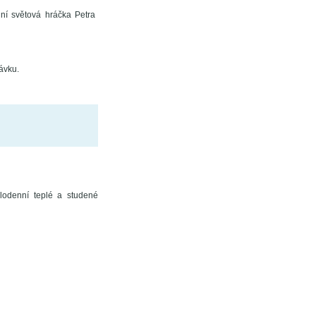
í světová hráčka Petra
ávku.
elodenní teplé a studené