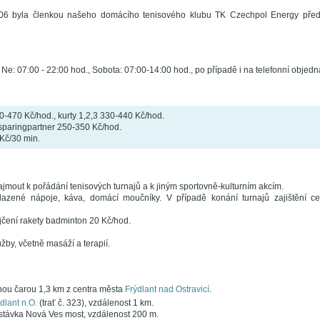
06 byla členkou našeho domácího tenisového klubu TK Czechpol Energy předn
 a Ne: 07:00 - 22:00 hod., Sobota: 07:00-14:00 hod., po případě i na telefonní objedn
50-470 Kč/hod., kurty 1,2,3 330-440 Kč/hod.
 sparingpartner 250-350 Kč/hod.
Kč/30 min.
ajmout k pořádání tenisových turnajů a k jiným sportovně-kulturním akcím.
hlazené nápoje, káva, domácí moučníky. V případě konání turnajů zajištění c
jčení rakety badminton 20 Kč/hod.
by, včetně masáží a terapií.
ou čarou 1,3 km z centra města
Frýdlant nad Ostravicí
.
dlant n.O.
(trať č. 323), vzdálenost 1 km.
távka Nová Ves most, vzdálenost 200 m.