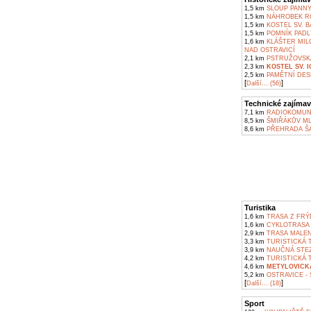
1,5 km
SLOUP PANNY
1,5 km
NÁHROBEK RO
1,5 km
KOSTEL SV. B
1,5 km
POMNÍK PADL
1,6 km
KLÁŠTER MIL
NAD OSTRAVICÍ
2,1 km
PSTRUŽOVSKÁ
2,3 km
KOSTEL SV. 
2,5 km
PAMĚTNÍ DES
[
]
Další... (56)
Technické zajímav
7,1 km
RADIOKOMUNI
8,5 km
ŠMIŘÁKŮV ML
8,6 km
PŘEHRADA Š
Turistika
1,6 km
TRASA Z FRÝ
1,6 km
CYKLOTRASA F
2,9 km
TRASA MALENO
3,3 km
TURISTICKÁ T
3,9 km
NAUČNÁ STEZ
4,2 km
TURISTICKÁ 
4,6 km
METYLOVICK
5,2 km
OSTRAVICE - 
[
]
Další... (18)
Sport