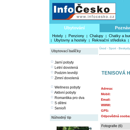
Ubytování
Poznáv
Hotely
Penziony
Chalupy
Chatky a bu
|
|
|
Ubytovny a hostely
Rekreační střediska
|
|
|
Úvod
-
Sport
-
Beskydy
Ubytovací balíčky
Jarní pobyty
Letní dovolená
TENISOVÁ H
Podzim levněji
Zimní dovolená
Wellness pobyty
Adresa:
Aktivní pobyty
Mobil:
Romantika pro dva
Email:
S dětmi
WWW:
Senioři
GPS:
Odpovědná osoba
Náhodný tip
Fotografie (6)