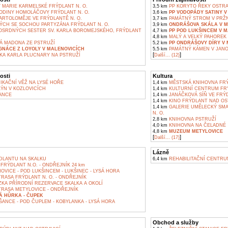
 MARIE KARMELSKÉ FRÝDLANT N. O.
3,5 km
PP KORYTO ŘEKY OSTRA
DINY HOMOLÁČOVY FRÝDLANT N. O.
3,6 km
PP VODOPÁDY SATINY V
ARTOLOMĚJE VE FRÝDLANTĚ N. O.
3,7 km
PAMÁTNÝ STROM V PRŽ
ÝCH SE SOCHOU PARTYZÁNA FRÝDLANT N. O.
3,9 km
ONDRÁŠOVA SKÁLA V M
OSRDNÝCH SESTER SV. KARLA BOROMEJSKÉHO, FRÝDLANT
4,7 km
PP POD LUKŠINCEM V 
4,8 km
MALÝ A VELKÝ PAHOREK 
 MADONA ZE PSTRUŽÍ
5,2 km
PP ONDRÁŠOVY DÍRY V
IGNÁCE Z LOYOLY V MALENOVICÍCH
5,5 km
PAMÁTNÝ KÁMEN V JANO
[
]
KA KARLA PLUCNARY NA PSTRUŽÍ
Další... (12)
osti
Kultura
KAČNÍ VĚŽ NA LYSÉ HOŘE
1,4 km
MĚSTSKÁ KNIHOVNA FRÝ
ÝN V KOZLOVICÍCH
1,4 km
KULTURNÍ CENTRUM FRÝ
ANCE
1,4 km
JANÁČKOVÁ SÍŇ VE FRÝD
1,4 km
KINO FRÝDLANT NAD OS
1,4 km
GALERIE UMĚLECKÝ SMAL
N. O.
2,8 km
KNIHOVNA PSTRUŽÍ
4,0 km
KNIHOVNA NA ČELADNÉ
4,8 km
MUZEUM METYLOVICE
[
]
Další... (17)
Lázně
DLANTU NA SKALKU
6,4 km
REHABILITAČNÍ CENTRU
RÝDLANT N.O. - ONDŘEJNÍK 24 km
VICE - POD LUKŠINCEM - LUKŠINEC - LYSÁ HORA
RASA FRÝDLANT N. O. - ONDŘEJNÍK
KA PŘÍRODNÍ REZERVACE SKALKA A OKOLÍ
TRASA METYLOVICE - ONDŘEJNÍK
Á HŮRKA - ČUPEK
ŠANCE - POD ČUPLEM - KOBYLANKA - LYSÁ HORA
Obchod a služby