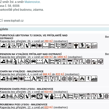
 směr žst. a směr
Malenovice
.
asa č. 58, 6008.
parkoviště před budovou, zdarma.
: www.tophall.cz
ajdete
TURISTICKÁ UBYTOVNA TJ SOKOL VE FRÝDLANTĚ NAD
Bes
OSTRAVICÍ
Kapacita bez přistýlek: 26, v ceně od
280 Kč
(osoba/noc)
Bes
PENZION NA VYHLÍDCE FRÝDLANT NAD OSTRAVICÍ
Kapacita bez přistýlek: 14, v ceně od
600 Kč
do
1800 Kč
(osoba/noc)
CHATA NA VYHLÍDCE - MALENOVICE
Kapacita bez přistýlek: 4, v ceně od
666 Kč
do
833 Kč
(osoba/noc)
PENSION CHATA POD LYSOU - MALENOVICE
Kapacita bez přistýlek: 24, v ceně od
810 Kč
(osoba/noc)
ROUBENKA POD LYSOU - MALENOVICE
Kapacita bez přistýlek: 12, v ceně od
833 Kč
(osoba/noc)