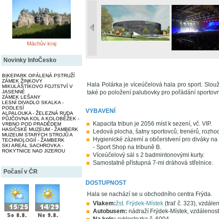
Máchův kraj
Novinky InfoČesko
BIKEPARK OPÁLENÁ PSTRUŽÍ
ZÁMEK ŽINKOVY
Hala Polárka je víceúčelová hala pro sport. Slouž
MIKULÁŠTÍKOVO FOJTSTVÍ V
JASENNÉ
také po položení palubovky pro pořádání sportovníc
ZÁMEK LEŠANY
LESNÍ DIVADLO SKALKA -
PODLESÍ
VYBAVENÍ
ALPALOUKA - ŽELEZNÁ RUDA
PŮJČOVNA KOL A KOLOBĚŽEK -
Kapacita tribun je 2056 míst k sezení, vč. VIP.
VRBNO POD PRADĚDEM
HASIČSKÉ MUZEUM - ŽAMBERK
Ledová plocha, šatny sportovců, trenérů, rozho
MUZEUM STARÝCH STROJŮ A
Hygienické zázemí a občerstvení pro diváky na
TECHNOLOGIÍ - ŽAMBERK
SKI AREÁL SACHROVKA -
- Sport Shop na tribuně B.
ROKYTNICE NAD JIZEROU
Víceúčelový sál s 2 badmintonovými kurty.
Samostatně přístupná 7-mi dráhová střelnice.
Počasí v ČR
DOSTUPNOST
Hala se nachází se u obchodního centra Frýda.
Vlakem:
žst. Frýdek-Místek
(trať č. 323), vzdále
Autobusem:
nádraží Frýdek-Místek, vzdálenos