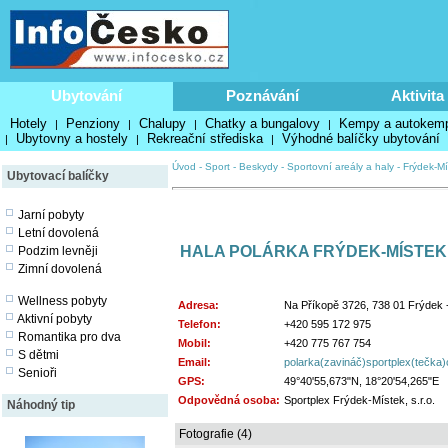
Ubytování
Poznávání
Aktivita
Hotely
Penziony
Chalupy
Chatky a bungalovy
Kempy a autokem
|
|
|
|
Ubytovny a hostely
Rekreační střediska
Výhodné balíčky ubytování
|
|
|
Úvod
-
Sport
-
Beskydy
-
Sportovní areály a haly
-
Frýdek-Mí
Ubytovací balíčky
Jarní pobyty
Letní dovolená
HALA POLÁRKA FRÝDEK-MÍSTEK
Podzim levněji
Zimní dovolená
Wellness pobyty
Adresa:
Na Příkopě 3726, 738 01 Frýdek 
Aktivní pobyty
Telefon:
+420 595 172 975
Romantika pro dva
Mobil:
+420 775 767 754
S dětmi
Email:
polarka(zavináč)sportplex(tečka)
Senioři
GPS:
49°40'55,673"N, 18°20'54,265"E
Odpovědná osoba:
Sportplex Frýdek-Místek, s.r.o.
Náhodný tip
Fotografie (4)