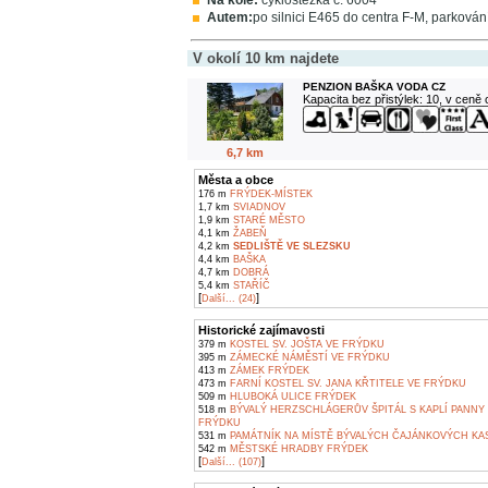
Na kole:
cyklostezka č. 6004
Autem:
po silnici E465 do centra F-M, parková
V okolí 10 km najdete
PENZION BAŠKA VODA CZ
Kapacita bez přistýlek: 10, v ceně
6,7 km
Města a obce
176 m
FRÝDEK-MÍSTEK
1,7 km
SVIADNOV
1,9 km
STARÉ MĚSTO
4,1 km
ŽABEŇ
4,2 km
SEDLIŠTĚ VE SLEZSKU
4,4 km
BAŠKA
4,7 km
DOBRÁ
5,4 km
STAŘÍČ
[
]
Další... (24)
Historické zajímavosti
379 m
KOSTEL SV. JOŠTA VE FRÝDKU
395 m
ZÁMECKÉ NÁMĚSTÍ VE FRÝDKU
413 m
ZÁMEK FRÝDEK
473 m
FARNÍ KOSTEL SV. JANA KŘTITELE VE FRÝDKU
509 m
HLUBOKÁ ULICE FRÝDEK
518 m
BÝVALÝ HERZSCHLÁGERŮV ŠPITÁL S KAPLÍ PANNY
FRÝDKU
531 m
PAMÁTNÍK NA MÍSTĚ BÝVALÝCH ČAJÁNKOVÝCH KAS
542 m
MĚSTSKÉ HRADBY FRÝDEK
[
]
Další... (107)