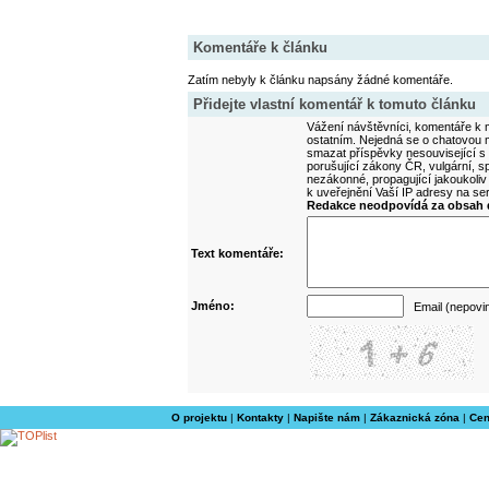
Komentáře k článku
Zatím nebyly k článku napsány žádné komentáře.
Přidejte vlastní komentář k tomuto článku
Vážení návštěvníci, komentáře k m
ostatním. Nejedná se o chatovou m
smazat příspěvky nesouvisející s
porušující zákony ČR, vulgární, sp
nezákonné, propagující jakoukoliv
k uveřejnění Vaší IP adresy na s
Redakce neodpovídá za obsah d
Text komentáře:
Jméno:
Email (nepovi
O projektu
|
Kontakty
|
Napište nám
|
Zákaznická zóna
|
Cen