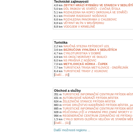
Technické zajímavosti
4,6 km
ZBYTKY HRÁZÍ RYBNÍKU VE STAVECH V SEDLIŠT
5,0 km
DŮL PASKOV VE STAŘÍČI - CVIČNÁ ŠTOLA
5,1 km
ROZHLEDNA NA KOPCI OKROUHLÁ VE STAŘÍČI
6,1 km
PIVOVAR RADEGAST NOŠOVICE
6,6 km
ROZHLEDNA PANORAMA U CHLEBOVIC
8,8 km
VĚTRNÝ MLÝN V BRUŠPERKU
8,8 km
VODOJEM V KRMELÍNĚ
Turistika
2,2 km
NAUČNÁ STEZKA FRÝDECKÝ LES
3,6 km
BEZRUČOVA VYHLÍDKA V SEDLIŠTÍCH
4,7 km
CYKLOTURISTIKA V DOBRÉ
4,9 km
NS OKOLÍ MORÁVKY VE SKALICI
6,0 km
NS PRAŠIVÁ Z NOŠOVIC
7,0 km
METYLOVICKÁ HŮRKA - ČUPEK
7,7 km
TURISTICKÁ TRASA METYLOVICE - ONDŘEJNÍK
8,4 km
TURISTICKÉ TRASY Z VOJKOVIC
[
]
Další... (4)
Obchod a služby
351 m
TURISTICKÉ INFORMAČNÍ CENTRUM FRÝDEK-MÍS
431 m
AUTOBUSOVÉ NÁDRAŽÍ FRÝDEK-MÍSTEK
624 m
ŽELEZNIČNÍ STANICE FRÝDEK-MÍSTEK
883 m
HYGIE DRUŽSTVO KADEŘNÍKŮ FRÝDEK-MÍSTEK, pob
895 m
TURISTICKÉ INFORMAČNÍ CENTRUM FRÝDEK-MÍST
928 m
PŮJČOVNA LYŽÍ A VYBAVENÍ PRO ZIMNÍ SPORTY V
994 m
REGENERAČNÍ CENTRUM ZDRAVÍČKO VE FRÝDKU-
1,5 km
CYKLO SERVIS OLDŘICH VELIČKA VE STARÉM MĚ
[
]
Další... (11)
Další možnosti regionu ...