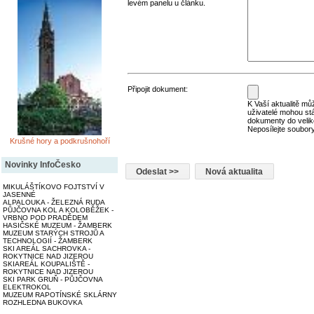
levém panelu u článku.
Připojit dokument:
K Vaší aktualitě můž
uživatelé mohou st
dokumenty do velik
Neposílejte soubory
Krušné hory a podkrušnohoří
Novinky InfoČesko
MIKULÁŠTÍKOVO FOJTSTVÍ V
JASENNÉ
ALPALOUKA - ŽELEZNÁ RUDA
PŮJČOVNA KOL A KOLOBĚŽEK -
VRBNO POD PRADĚDEM
HASIČSKÉ MUZEUM - ŽAMBERK
MUZEUM STARÝCH STROJŮ A
TECHNOLOGIÍ - ŽAMBERK
SKI AREÁL SACHROVKA -
ROKYTNICE NAD JIZEROU
SKIAREÁL KOUPALIŠTĚ -
ROKYTNICE NAD JIZEROU
SKI PARK GRUŇ - PŮJČOVNA
ELEKTROKOL
MUZEUM RAPOTÍNSKÉ SKLÁRNY
ROZHLEDNA BUKOVKA