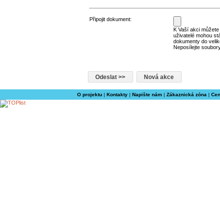
Připojit dokument:
K Vaší akci můžete p
uživatelé mohou st
dokumenty do velik
Neposílejte soubory
O projektu
|
Kontakty
|
Napište nám
|
Zákaznická zóna
|
Cen