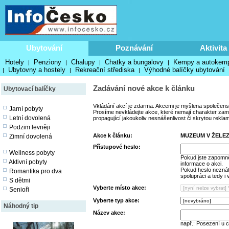
Ubytování
Poznávání
Aktivita
Hotely
Penziony
Chalupy
Chatky a bungalovy
Kempy a autokem
|
|
|
|
Ubytovny a hostely
Rekreační střediska
Výhodné balíčky ubytování
|
|
|
Zadávání nové akce k článku
Ubytovací balíčky
Vkládání akcí je zdarma. Akcemi je myšlena společens
Jarní pobyty
Prosíme nevkládejte akce, které nemají charakter zamě
Letní dovolená
propagující jakoukoliv nesnášenlivost či skrytou rekla
Podzim levněji
Akce k článku:
MUZEUM V ŽELE
Zimní dovolená
Přístupové heslo:
Wellness pobyty
Pokud jste zapomně
Aktivní pobyty
informace o akci.
Pokud heslo neznáte
Romantika pro dva
spolupráci a tedy i
S dětmi
Vyberte místo akce:
Senioři
Vyberte typ akce:
Náhodný tip
Název akce:
např.: Posezení u 