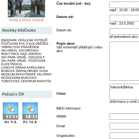
Čas konání (od - do):
např.:
10:30 - 18:00
Datum od:
Hrubý a Nízký Jeseník
např.: 23.5.2002
Datum do:
Novinky InfoČesko
při jednodenní akci
BIKEPARK OPÁLENÁ PSTRUŽÍ
Popis akce:
PŮJČOVNA KOL A KOLOBĚŽEK -
Váš komentář přibližující celou
VRBNO POD PRADĚDEM
SKI AREÁL SACHROVKA -
akci
ROKYTNICE NAD JIZEROU
SKI PARK GRUŇ - DISCGOLF
SKI PARK GRUŇ - PŮJČOVNA
ELEKTROKOL
LANOVÁ DRÁHA KAROLINKA
BOBOVÁ DRÁHA HRUBÁ VODA
MUZEUM RAPOTÍNSKÉ SKLÁRNY
ROZHLEDNA BUKOVKA
TURISTICKÉ CENTRUM RAPOTÍN
Cena:
Počasí v ČR
(informace o ceně (
Bližší informace:
WWW:
Email:
Organizátor: