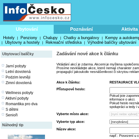
Ubytování
Poznávání
Aktivita
Hotely
Penziony
Chalupy
Chatky a bungalovy
Kempy a autokem
|
|
|
|
Ubytovny a hostely
Rekreační střediska
Výhodné balíčky ubytování
|
|
|
Zadávání nové akce k článku
Ubytovací balíčky
Vkládání akcí je zdarma. Akcemi je myšlena společens
Jarní pobyty
Prosíme nevkládejte akce, které nemají charakter zamě
Letní dovolená
propagující jakoukoliv nesnášenlivost či skrytou rekla
Podzim levněji
Akce k článku:
RESTAURACE VL
Zimní dovolená
Přístupové heslo:
Wellness pobyty
Pokud jste zapomně
Aktivní pobyty
informace o akci.
Pokud heslo neznáte
Romantika pro dva
spolupráci a tedy i
S dětmi
Vyberte místo akce:
Senioři
Vyberte typ akce:
Náhodný tip
Název akce:
např.: Posezení u 