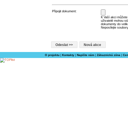
Připojit dokument:
K Vaší akci můžete p
uživatelé mohou st
dokumenty do velik
Neposílejte soubory
O projektu
|
Kontakty
|
Napište nám
|
Zákaznická zóna
|
Cen