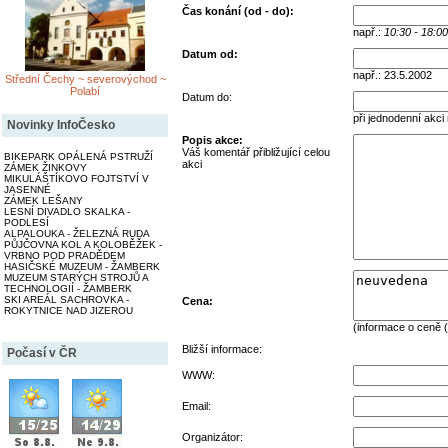
Čas konání (od - do):
např.:
10:30 - 18:00
Datum od:
např.: 23.5.2002
Střední Čechy ~ severovýchod ~
Polabí
Datum do:
při jednodenní akci
Novinky InfoČesko
Popis akce:
Váš komentář přibližující celou
BIKEPARK OPÁLENÁ PSTRUŽÍ
akci
ZÁMEK ŽINKOVY
MIKULÁŠTÍKOVO FOJTSTVÍ V
JASENNÉ
ZÁMEK LEŠANY
LESNÍ DIVADLO SKALKA -
PODLESÍ
ALPALOUKA - ŽELEZNÁ RUDA
PŮJČOVNA KOL A KOLOBĚŽEK -
VRBNO POD PRADĚDEM
HASIČSKÉ MUZEUM - ŽAMBERK
MUZEUM STARÝCH STROJŮ A
TECHNOLOGIÍ - ŽAMBERK
SKI AREÁL SACHROVKA -
Cena:
ROKYTNICE NAD JIZEROU
(informace o ceně (
Bližší informace:
Počasí v ČR
WWW:
Email:
Organizátor: